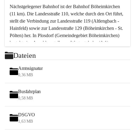
Nächstgelegener Bahnhof ist der Bahnhof Böheimkirchen 
(11 km). Die Landesstraße 110, welche durch den Ort führt, 
stellt die Verbindung zur Landesstraße 119 (Altlengbach - 
Hainfeld) sowie zur Landesstraße 129 (Böheimkirchen - St. 
Pölten) her. In Plosdorf (Gemeindegebiet Böheimkirchen) 
besteht eine Anschlussstelle zur Westautobahn (A 1).
Mit einem PKW ist St. Pölten in ca. 30 Minuten erreichbar, 
Dateien
Wien erreicht man in ca. 45 Minuten.
Stössing zählt noch zum Naherholungsraum Wien sowie 
Amtssignatur
zum Naherholungsraum St. Pölten. Viele Bauernhöfe hatten 
0,36 MB
„ihre Wiener“. Seit 1960 bauten viele Wiener 
Wochenendhäuser im Gemeindegebiet. Wegen des 
Busfahrplan
waldreichen Jagdgebietes haben viele Jagdpächter ihre 
0,58 MB
Jagdgäste.
DSGVO
Das Wandern ist aus touristischer Sicht die bedeutendste 
1,63 MB
Tätigkeit. Das hügelige Gebiet mit Wanderwegen durch 
Wiesen, Wälder und Obstkulturen lädt dazu ein. Gefördert 