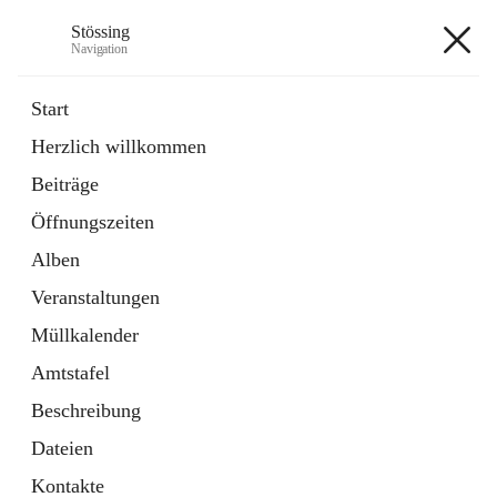
Stössing
Navigation
Stössing
Start
Herzlich willkommen
öffnet
Erhebungsblatt Trinkwasser
Beiträge
in
Datei
neuem
Öffnungszeiten
Tab
öffnet
Kindergarten
in
Ordner
Alben
neuem
Tab
Veranstaltungen
+9
Müllkalender
Amtstafel
Beschreibung
Dateien
Hauptadresse
Kontakte