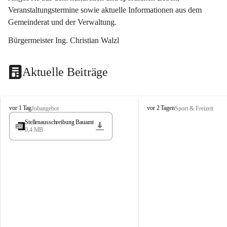
Veranstaltungstermine sowie aktuelle Informationen aus dem 
Gemeinderat und der Verwaltung. 
Bürgermeister Ing. Christian Walzl
Aktuelle Beiträge
S
S
vor 1 Tag
vor 2 Tagen
Jobangebot
Sport & Freizeit
t
t
Stellenausschreibung Bauamt
ö
ö
0,4 MB
s
s
s
s
i
i
n
n
g
g