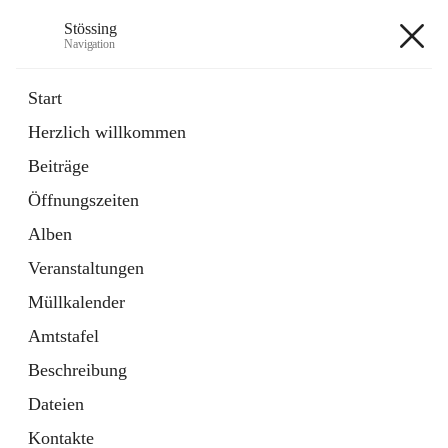
Stössing
Navigation
Stössing
Start
Herzlich willkommen
öffnet
Erhebungsblatt Trinkwasser
Beiträge
in
Datei
neuem
Öffnungszeiten
Tab
öffnet
Kindergarten
in
Ordner
Alben
neuem
Tab
Veranstaltungen
+9
Müllkalender
Amtstafel
Beschreibung
Dateien
Hauptadresse
Kontakte