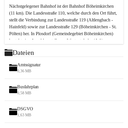
Nächstgelegener Bahnhof ist der Bahnhof Böheimkirchen 
(11 km). Die Landesstraße 110, welche durch den Ort führt, 
stellt die Verbindung zur Landesstraße 119 (Altlengbach - 
Hainfeld) sowie zur Landesstraße 129 (Böheimkirchen - St. 
Pölten) her. In Plosdorf (Gemeindegebiet Böheimkirchen) 
besteht eine Anschlussstelle zur Westautobahn (A 1).
Mit einem PKW ist St. Pölten in ca. 30 Minuten erreichbar, 
Dateien
Wien erreicht man in ca. 45 Minuten.
Stössing zählt noch zum Naherholungsraum Wien sowie 
Amtssignatur
zum Naherholungsraum St. Pölten. Viele Bauernhöfe hatten 
0,36 MB
„ihre Wiener“. Seit 1960 bauten viele Wiener 
Wochenendhäuser im Gemeindegebiet. Wegen des 
Busfahrplan
waldreichen Jagdgebietes haben viele Jagdpächter ihre 
0,58 MB
Jagdgäste.
DSGVO
Das Wandern ist aus touristischer Sicht die bedeutendste 
1,63 MB
Tätigkeit. Das hügelige Gebiet mit Wanderwegen durch 
Wiesen, Wälder und Obstkulturen lädt dazu ein. Gefördert 