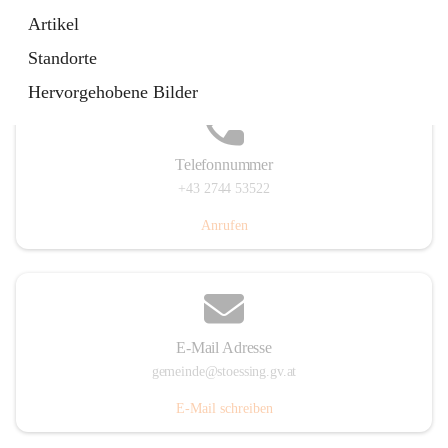
Stössing 7, 3073 Stössing, AUT
Artikel
Auf Karte ansehen
Standorte
Hervorgehobene Bilder
Telefonnummer
+43 2744 53522
Anrufen
E-Mail Adresse
gemeinde@stoessing.gv.at
E-Mail schreiben