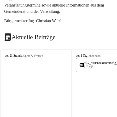
Veranstaltungstermine sowie aktuelle Informationen aus dem 
Gemeinderat und der Verwaltung. 
Bürgermeister Ing. Christian Walzl
Aktuelle Beiträge
S
S
vor 21 Stunden
vor 1 Tag
Sport & Freizeit
Jobangebot
t
t
MG_Stellenausschreibung
ö
ö
1,7 MB
s
s
s
s
i
i
n
n
g
g