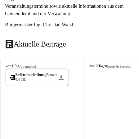
Veranstaltungstermine sowie aktuelle Informationen aus dem 
Gemeinderat und der Verwaltung. 
Bürgermeister Ing. Christian Walzl
Aktuelle Beiträge
S
S
vor 1 Tag
vor 2 Tagen
Jobangebot
Sport & Freizeit
t
t
Stellenausschreibung Bauamt
ö
ö
0,4 MB
s
s
s
s
i
i
n
n
g
g