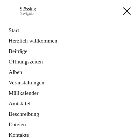
Stössing
Navigation
Stössing
Start
Herzlich willkommen
öffnet
Erhebungsblatt Trinkwasser
Beiträge
in
Datei
neuem
Öffnungszeiten
Tab
öffnet
Kindergarten
in
Ordner
Alben
neuem
Tab
Veranstaltungen
+9
Müllkalender
Amtstafel
Beschreibung
Dateien
Hauptadresse
Kontakte