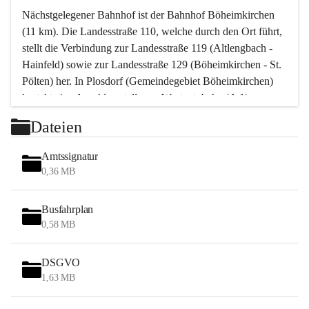
Nächstgelegener Bahnhof ist der Bahnhof Böheimkirchen 
(11 km). Die Landesstraße 110, welche durch den Ort führt, 
stellt die Verbindung zur Landesstraße 119 (Altlengbach - 
Hainfeld) sowie zur Landesstraße 129 (Böheimkirchen - St. 
Pölten) her. In Plosdorf (Gemeindegebiet Böheimkirchen) 
besteht eine Anschlussstelle zur Westautobahn (A 1).
Mit einem PKW ist St. Pölten in ca. 30 Minuten erreichbar, 
Dateien
Wien erreicht man in ca. 45 Minuten.
Stössing zählt noch zum Naherholungsraum Wien sowie 
Amtssignatur
zum Naherholungsraum St. Pölten. Viele Bauernhöfe hatten 
0,36 MB
„ihre Wiener“. Seit 1960 bauten viele Wiener 
Wochenendhäuser im Gemeindegebiet. Wegen des 
Busfahrplan
waldreichen Jagdgebietes haben viele Jagdpächter ihre 
0,58 MB
Jagdgäste.
DSGVO
Das Wandern ist aus touristischer Sicht die bedeutendste 
1,63 MB
Tätigkeit. Das hügelige Gebiet mit Wanderwegen durch 
Wiesen, Wälder und Obstkulturen lädt dazu ein. Gefördert 