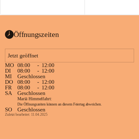
Voraussetzungen für einen erfolgreichen 
Start ins Jahr. Beim Heckentag 2026 
können ab 1. September wieder heimische 
Sträucher, Bäume und Heckenpakete aus 
regionalem Saatgut bestellt werden, die 
Öffnungszeiten
Vielfalt in Gärten bringen und zugleich 
wertvolle Lebensräume für Bestäuber 
schaffen.
Jetzt geöffnet
Wie wichtig Hecken sind zeigt das 
österreichweite Forschungsprojekt 
MO
08:00
-
12:00
DI
08:00
-
12:00
„Heckenleben“ des Vereins Regionale 
MI
Geschlossen
Gehölzvermehrung. Die Untersuchungen 
DO
08:00
-
12:00
machen deutlich, dass Bestäuber auf ein 
FR
08:00
-
12:00
möglichst durchgehendes 
SA
Geschlossen
Nahrungsangebot angewiesen sind. 
Mariä Himmelfahrt:
Heimische Hecken können 
Die Öffnungszeiten können an diesem Feiertag abweichen.
SO
Geschlossen
Versorgungslücken schließen, weil 
Zuletzt bearbeitet: 11.04.2025
unterschiedliche Gehölzarten zu 
verschiedenen Zeitpunkten blühen und 
sich im Jahresverlauf ergänzen.