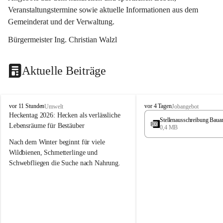
Veranstaltungstermine sowie aktuelle Informationen aus dem 
Gemeinderat und der Verwaltung. 
Bürgermeister Ing. Christian Walzl
Aktuelle Beiträge
S
S
vor 11 Stunden
vor 4 Tagen
Umwelt
Jobangebot
t
t
Heckentag 2026: Hecken als verlässliche 
Stellenausschreibung Baua
ö
ö
Lebensräume für Bestäuber
0,4 MB
s
s
s
s
Nach dem Winter beginnt für viele 
i
i
Wildbienen, Schmetterlinge und 
n
n
Schwebfliegen die Suche nach Nahrung. 
g
g
Gerade in dieser Zeit, wenn erst wenige 
Pflanzen blühen, sind heimische Hecken 
von besonderer Bedeutung. Mit ihren 
frühen Blüten liefern sie wertvollen Pollen 
und Nektar und schaffen damit wichtige 