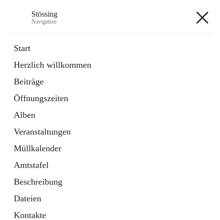
Stössing
Navigation
Stössing
Start
Herzlich willkommen
öffnet
Erhebungsblatt Trinkwasser
Beiträge
in
Datei
neuem
Öffnungszeiten
Tab
öffnet
Kindergarten
in
Ordner
Alben
neuem
Tab
Veranstaltungen
+9
Müllkalender
Amtstafel
Beschreibung
Dateien
Hauptadresse
Kontakte