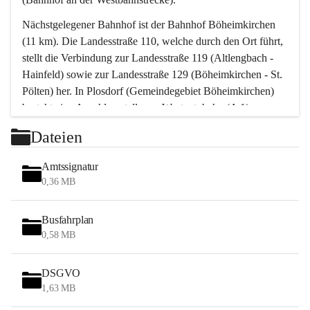
Nächstgelegener Bahnhof ist der Bahnhof Böheimkirchen 
(11 km). Die Landesstraße 110, welche durch den Ort führt, 
stellt die Verbindung zur Landesstraße 119 (Altlengbach - 
Hainfeld) sowie zur Landesstraße 129 (Böheimkirchen - St. 
Pölten) her. In Plosdorf (Gemeindegebiet Böheimkirchen) 
besteht eine Anschlussstelle zur Westautobahn (A 1).
Mit einem PKW ist St. Pölten in ca. 30 Minuten erreichbar, 
Dateien
Wien erreicht man in ca. 45 Minuten.
Stössing zählt noch zum Naherholungsraum Wien sowie 
Amtssignatur
zum Naherholungsraum St. Pölten. Viele Bauernhöfe hatten 
0,36 MB
„ihre Wiener“. Seit 1960 bauten viele Wiener 
Wochenendhäuser im Gemeindegebiet. Wegen des 
Busfahrplan
waldreichen Jagdgebietes haben viele Jagdpächter ihre 
0,58 MB
Jagdgäste.
DSGVO
Das Wandern ist aus touristischer Sicht die bedeutendste 
1,63 MB
Tätigkeit. Das hügelige Gebiet mit Wanderwegen durch 
Wiesen, Wälder und Obstkulturen lädt dazu ein. Gefördert 