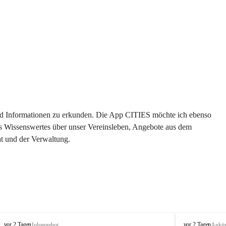
 und Informationen zu erkunden. Die App CITIES möchte ich ebenso 
es Wissenswertes über unser Vereinsleben, Angebote aus dem 
t und der Verwaltung. 
S
S
vor 2 Tagen
vor 2 Tagen
Jobangebot
Ankü