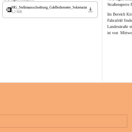
t
t
Straßensperre 
MG_Stellenausschreibung_GdeBedienstete_Sekretariat
ö
ö
1,2 MB
Im Bereich Kir
s
s
s
s
Fahrafeld finde
i
i
Landesstraße s
n
n
ist von  
Mittwo
g
g
22.08.2026 ges