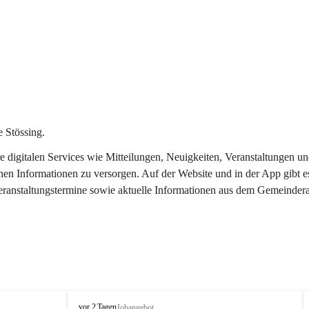
 Stössing.
ere digitalen Services wie Mitteilungen, Neuigkeiten, Veranstaltungen
chen Informationen zu versorgen. Auf der Website und in der App gibt 
Veranstaltungstermine sowie aktuelle Informationen aus dem Gemeindera
S
vor 2 Tagen
Jobangebot