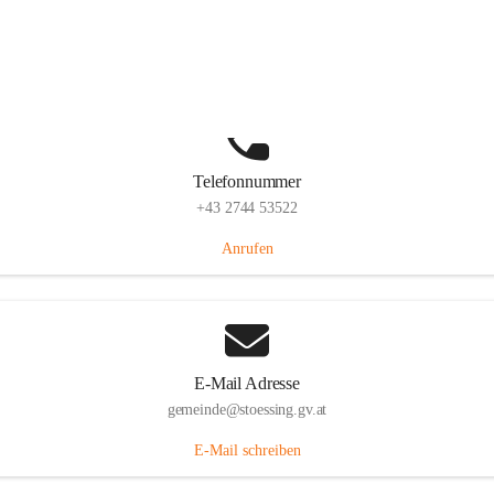
Stössing 7, 3073 Stössing, AUT
Auf Karte ansehen
Telefonnummer
+43 2744 53522
Anrufen
E-Mail Adresse
gemeinde@stoessing.gv.at
E-Mail schreiben