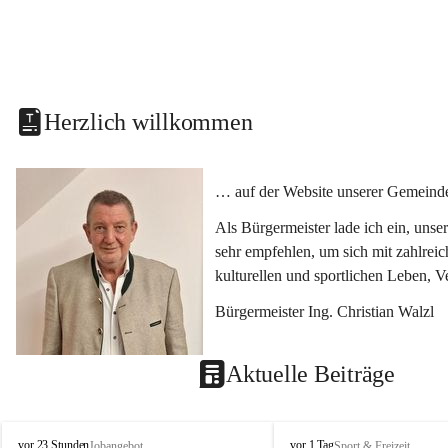
Herzlich willkommen
… auf der Website unserer Gemeinde
Als Bürgermeister lade ich ein, uns
sehr empfehlen, um sich mit zahlrei
kulturellen und sportlichen Leben, 
Bürgermeister Ing. Christian Walzl
Aktuelle Beiträge
S
S
vor 23 Stunden
vor 1 Tag
Jobangebot
Sport & Freizeit