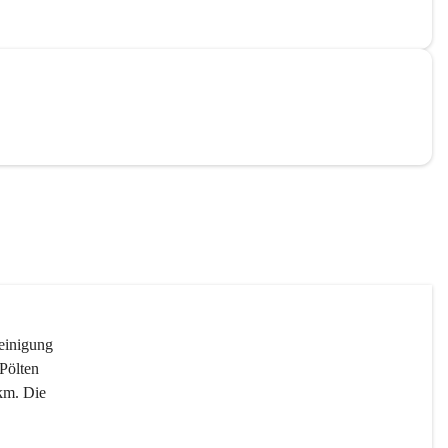
reinigung 
Pölten 
km. Die 