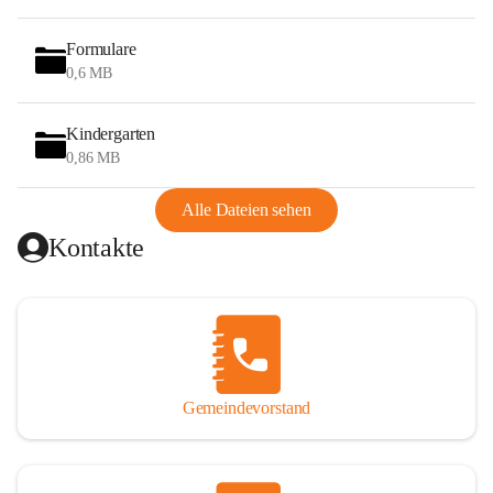
Wiesen, Wälder und Obstkulturen lädt dazu ein. Gefördert 
wurde das Wandern auch durch den Bau des Hegerberg-
Formulare
Schutzhauses (Josef-Enzinger-Schutzhaus) im Jahr 1930 am 
0,6 MB
Gipfel des Hegerberges (655 m). 1978 brannte das 
Schutzhaus ab und wurde 1979 neu errichtet.
Kindergarten
0,86 MB
Heute ist das Reiten eine weitere Tätigkeit von touristischer 
Bedeutung. Es gibt im Gemeindegebiet mehrere 
Alle Dateien sehen
Möglichkeiten, den Reit- und Gespannfahrsport auszuüben 
Kontakte
und Pferde einzustellen.
Stössing ist Teil der 
Leader-Region
 Elsbeere Wienerwald. 
In den letzten Jahren wurde die 
Elsbeere
 als Kulturgut der 
Region um Stössing wiederentdeckt und wird nun 
zunehmend auch einem breiten Publikum näher gebracht.
Gemeindevorstand