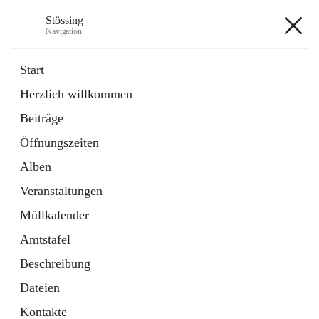
Stössing
Navigation
Stössing
Start
Herzlich willkommen
öffnet
Erhebungsblatt Trinkwasser
Beiträge
in
Datei
neuem
Öffnungszeiten
Tab
öffnet
Kindergarten
in
Ordner
Alben
neuem
Tab
Veranstaltungen
+9
Müllkalender
Amtstafel
Beschreibung
Dateien
Hauptadresse
Kontakte