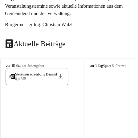
Veranstaltungstermine sowie aktuelle Informationen aus dem 
Gemeinderat und der Verwaltung. 
Bürgermeister Ing. Christian Walzl
Aktuelle Beiträge
S
S
vor 18 Stunden
vor 1 Tag
Jobangebot
Sport & Freizeit
t
t
Stellenausschreibung Bauamt
ö
ö
0,4 MB
s
s
s
s
i
i
n
n
g
g