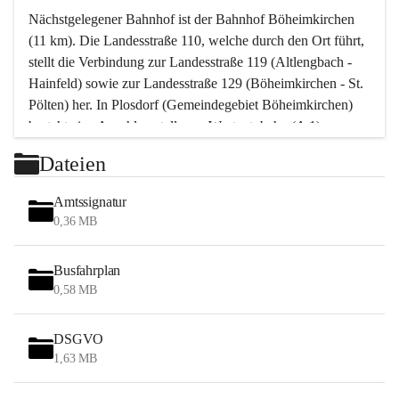
Nächstgelegener Bahnhof ist der Bahnhof Böheimkirchen 
(11 km). Die Landesstraße 110, welche durch den Ort führt, 
stellt die Verbindung zur Landesstraße 119 (Altlengbach - 
Hainfeld) sowie zur Landesstraße 129 (Böheimkirchen - St. 
Pölten) her. In Plosdorf (Gemeindegebiet Böheimkirchen) 
besteht eine Anschlussstelle zur Westautobahn (A 1).
Mit einem PKW ist St. Pölten in ca. 30 Minuten erreichbar, 
Dateien
Wien erreicht man in ca. 45 Minuten.
Stössing zählt noch zum Naherholungsraum Wien sowie 
Amtssignatur
zum Naherholungsraum St. Pölten. Viele Bauernhöfe hatten 
0,36 MB
„ihre Wiener“. Seit 1960 bauten viele Wiener 
Wochenendhäuser im Gemeindegebiet. Wegen des 
Busfahrplan
waldreichen Jagdgebietes haben viele Jagdpächter ihre 
0,58 MB
Jagdgäste.
DSGVO
Das Wandern ist aus touristischer Sicht die bedeutendste 
1,63 MB
Tätigkeit. Das hügelige Gebiet mit Wanderwegen durch 
Wiesen, Wälder und Obstkulturen lädt dazu ein. Gefördert 