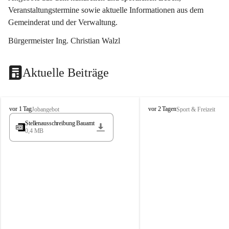
Veranstaltungstermine sowie aktuelle Informationen aus dem 
Gemeinderat und der Verwaltung. 
Bürgermeister Ing. Christian Walzl
Aktuelle Beiträge
S
S
vor 1 Tag
vor 2 Tagen
Jobangebot
Sport & Freizeit
t
t
Stellenausschreibung Bauamt
ö
ö
0,4 MB
s
s
s
s
i
i
n
n
g
g