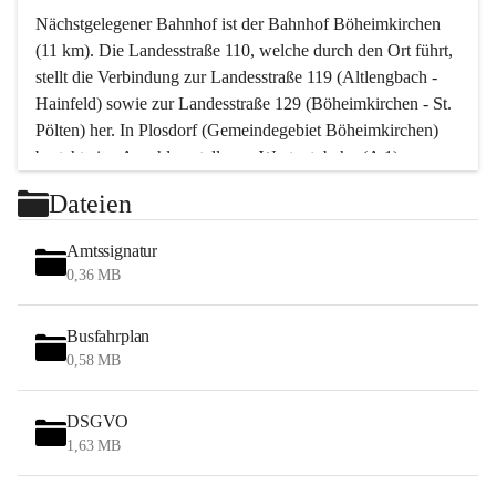
Nächstgelegener Bahnhof ist der Bahnhof Böheimkirchen 
(11 km). Die Landesstraße 110, welche durch den Ort führt, 
stellt die Verbindung zur Landesstraße 119 (Altlengbach - 
Hainfeld) sowie zur Landesstraße 129 (Böheimkirchen - St. 
Pölten) her. In Plosdorf (Gemeindegebiet Böheimkirchen) 
besteht eine Anschlussstelle zur Westautobahn (A 1).
Mit einem PKW ist St. Pölten in ca. 30 Minuten erreichbar, 
Dateien
Wien erreicht man in ca. 45 Minuten.
Stössing zählt noch zum Naherholungsraum Wien sowie 
Amtssignatur
zum Naherholungsraum St. Pölten. Viele Bauernhöfe hatten 
0,36 MB
„ihre Wiener“. Seit 1960 bauten viele Wiener 
Wochenendhäuser im Gemeindegebiet. Wegen des 
Busfahrplan
waldreichen Jagdgebietes haben viele Jagdpächter ihre 
0,58 MB
Jagdgäste.
DSGVO
Das Wandern ist aus touristischer Sicht die bedeutendste 
1,63 MB
Tätigkeit. Das hügelige Gebiet mit Wanderwegen durch 
Wiesen, Wälder und Obstkulturen lädt dazu ein. Gefördert 