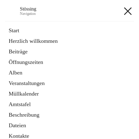
Stössing
Navigation
Stössing
Start
Herzlich willkommen
öffnet
Erhebungsblatt Trinkwasser
Beiträge
in
Datei
neuem
Öffnungszeiten
Tab
öffnet
Kindergarten
in
Ordner
Alben
neuem
Tab
Veranstaltungen
+9
Müllkalender
Amtstafel
Beschreibung
Dateien
Hauptadresse
Kontakte