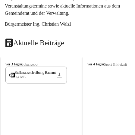
Veranstaltungstermine sowie aktuelle Informationen aus dem 
Gemeinderat und der Verwaltung. 
Bürgermeister Ing. Christian Walzl
Aktuelle Beiträge
S
S
vor 3 Tagen
vor 4 Tagen
Jobangebot
Sport & Freizeit
t
t
Stellenausschreibung Bauamt
ö
ö
0,4 MB
s
s
s
s
i
i
n
n
g
g