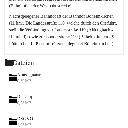
(Bahnhof an der Westbahnstrecke).
Nächstgelegener Bahnhof ist der Bahnhof Böheimkirchen 
(11 km). Die Landesstraße 110, welche durch den Ort führt, 
stellt die Verbindung zur Landesstraße 119 (Altlengbach - 
Hainfeld) sowie zur Landesstraße 129 (Böheimkirchen - St. 
Pölten) her. In Plosdorf (Gemeindegebiet Böheimkirchen) 
besteht eine Anschlussstelle zur Westautobahn (A 1).
Mit einem PKW ist St. Pölten in ca. 30 Minuten erreichbar, 
Dateien
Wien erreicht man in ca. 45 Minuten.
Stössing zählt noch zum Naherholungsraum Wien sowie 
Amtssignatur
zum Naherholungsraum St. Pölten. Viele Bauernhöfe hatten 
0,36 MB
„ihre Wiener“. Seit 1960 bauten viele Wiener 
Wochenendhäuser im Gemeindegebiet. Wegen des 
Busfahrplan
waldreichen Jagdgebietes haben viele Jagdpächter ihre 
0,58 MB
Jagdgäste.
DSGVO
Das Wandern ist aus touristischer Sicht die bedeutendste 
1,63 MB
Tätigkeit. Das hügelige Gebiet mit Wanderwegen durch 