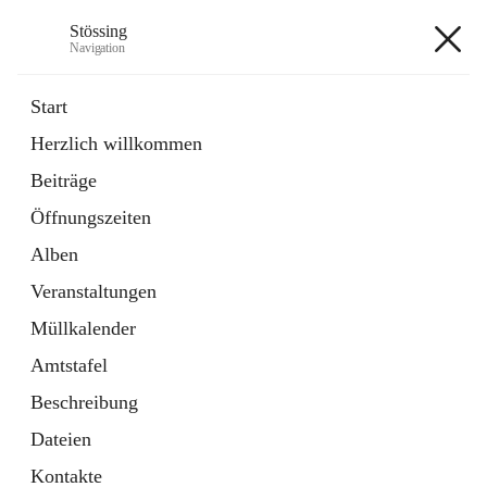
Stössing
Navigation
Stössing
Start
Herzlich willkommen
öffnet
Erhebungsblatt Trinkwasser
Beiträge
in
Datei
neuem
Öffnungszeiten
Tab
öffnet
Kindergarten
in
Ordner
Alben
neuem
Tab
Veranstaltungen
+9
Müllkalender
Amtstafel
Beschreibung
Dateien
Hauptadresse
Kontakte