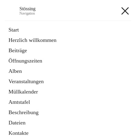
Stössing
Navigation
Stössing
Start
Herzlich willkommen
öffnet
Erhebungsblatt Trinkwasser
Beiträge
in
Datei
neuem
Öffnungszeiten
Tab
öffnet
Kindergarten
in
Ordner
Alben
neuem
Tab
Veranstaltungen
+9
Müllkalender
Amtstafel
Beschreibung
Dateien
Hauptadresse
Kontakte