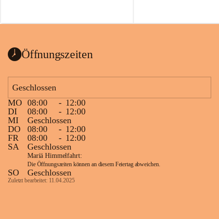
Voraussetzungen für einen erfolgreichen 
Start ins Jahr. Beim Heckentag 2026 
können ab 1. September wieder heimische 
Sträucher, Bäume und Heckenpakete aus 
regionalem Saatgut bestellt werden, die 
Öffnungszeiten
Vielfalt in Gärten bringen und zugleich 
wertvolle Lebensräume für Bestäuber 
schaffen.
Geschlossen
Wie wichtig Hecken sind zeigt das 
österreichweite Forschungsprojekt 
MO
08:00
-
12:00
DI
08:00
-
12:00
„Heckenleben“ des Vereins Regionale 
MI
Geschlossen
Gehölzvermehrung. Die Untersuchungen 
DO
08:00
-
12:00
machen deutlich, dass Bestäuber auf ein 
FR
08:00
-
12:00
möglichst durchgehendes 
SA
Geschlossen
Nahrungsangebot angewiesen sind. 
Mariä Himmelfahrt:
Heimische Hecken können 
Die Öffnungszeiten können an diesem Feiertag abweichen.
SO
Geschlossen
Versorgungslücken schließen, weil 
Zuletzt bearbeitet: 11.04.2025
unterschiedliche Gehölzarten zu 
verschiedenen Zeitpunkten blühen und 
sich im Jahresverlauf ergänzen.