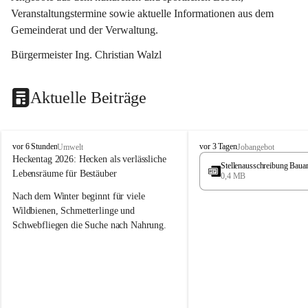
Veranstaltungstermine sowie aktuelle Informationen aus dem 
Gemeinderat und der Verwaltung. 
Bürgermeister Ing. Christian Walzl
Aktuelle Beiträge
S
S
vor 6 Stunden
vor 3 Tagen
Umwelt
Jobangebot
t
t
Heckentag 2026: Hecken als verlässliche 
Stellenausschreibung Baua
ö
ö
Lebensräume für Bestäuber
0,4 MB
s
s
s
s
Nach dem Winter beginnt für viele 
i
i
Wildbienen, Schmetterlinge und 
n
n
Schwebfliegen die Suche nach Nahrung. 
g
g
Gerade in dieser Zeit, wenn erst wenige 
Pflanzen blühen, sind heimische Hecken 
von besonderer Bedeutung. Mit ihren 
frühen Blüten liefern sie wertvollen Pollen 
und Nektar und schaffen damit wichtige 