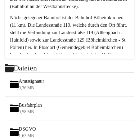
(Bahnhof an der Westbahnstrecke).
Nächstgelegener Bahnhof ist der Bahnhof Böheimkirchen 
(11 km). Die Landesstraße 110, welche durch den Ort führt, 
stellt die Verbindung zur Landesstraße 119 (Altlengbach - 
Hainfeld) sowie zur Landesstraße 129 (Böheimkirchen - St. 
Pölten) her. In Plosdorf (Gemeindegebiet Böheimkirchen) 
besteht eine Anschlussstelle zur Westautobahn (A 1).
Mit einem PKW ist St. Pölten in ca. 30 Minuten erreichbar, 
Dateien
Wien erreicht man in ca. 45 Minuten.
Stössing zählt noch zum Naherholungsraum Wien sowie 
Amtssignatur
zum Naherholungsraum St. Pölten. Viele Bauernhöfe hatten 
0,36 MB
„ihre Wiener“. Seit 1960 bauten viele Wiener 
Wochenendhäuser im Gemeindegebiet. Wegen des 
Busfahrplan
waldreichen Jagdgebietes haben viele Jagdpächter ihre 
0,58 MB
Jagdgäste.
DSGVO
Das Wandern ist aus touristischer Sicht die bedeutendste 
1,63 MB
Tätigkeit. Das hügelige Gebiet mit Wanderwegen durch 