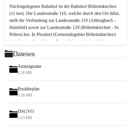
Nächstgelegener Bahnhof ist der Bahnhof Böheimkirchen 
(11 km). Die Landesstraße 110, welche durch den Ort führt, 
stellt die Verbindung zur Landesstraße 119 (Altlengbach - 
Hainfeld) sowie zur Landesstraße 129 (Böheimkirchen - St. 
Pölten) her. In Plosdorf (Gemeindegebiet Böheimkirchen) 
besteht eine Anschlussstelle zur Westautobahn (A 1).
Mit einem PKW ist St. Pölten in ca. 30 Minuten erreichbar, 
Dateien
Wien erreicht man in ca. 45 Minuten.
Stössing zählt noch zum Naherholungsraum Wien sowie 
Amtssignatur
zum Naherholungsraum St. Pölten. Viele Bauernhöfe hatten 
0,36 MB
„ihre Wiener“. Seit 1960 bauten viele Wiener 
Wochenendhäuser im Gemeindegebiet. Wegen des 
Busfahrplan
waldreichen Jagdgebietes haben viele Jagdpächter ihre 
0,58 MB
Jagdgäste.
DSGVO
Das Wandern ist aus touristischer Sicht die bedeutendste 
1,63 MB
Tätigkeit. Das hügelige Gebiet mit Wanderwegen durch 
Wiesen, Wälder und Obstkulturen lädt dazu ein. Gefördert 