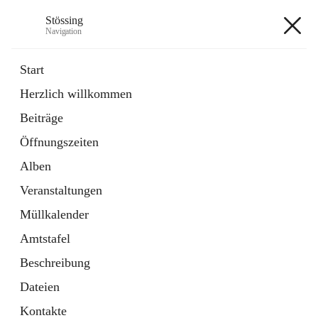
Stössing
Navigation
Stössing
Start
Herzlich willkommen
öffnet
Erhebungsblatt Trinkwasser
Beiträge
in
Datei
neuem
Öffnungszeiten
Tab
öffnet
Kindergarten
in
Ordner
Alben
neuem
Tab
Veranstaltungen
+9
Müllkalender
Amtstafel
Beschreibung
Dateien
Hauptadresse
Kontakte