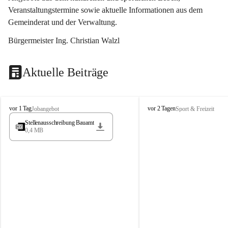
Veranstaltungstermine sowie aktuelle Informationen aus dem 
Gemeinderat und der Verwaltung. 
Bürgermeister Ing. Christian Walzl
Aktuelle Beiträge
S
S
vor 1 Tag
vor 2 Tagen
Jobangebot
Sport & Freizeit
t
t
Stellenausschreibung Bauamt
ö
ö
0,4 MB
s
s
s
s
i
i
n
n
g
g