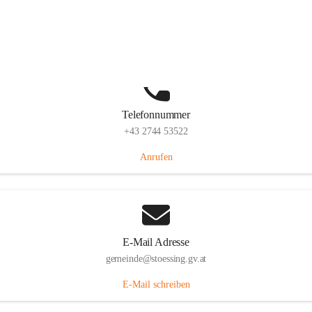
Stössing 7, 3073 Stössing, AUT
Auf Karte ansehen
Telefonnummer
+43 2744 53522
Anrufen
E-Mail Adresse
gemeinde@stoessing.gv.at
E-Mail schreiben