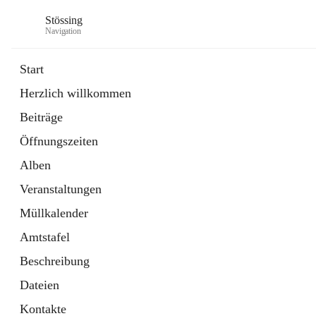
Stössing
Navigation
Start
Herzlich willkommen
öffnet
Erhebungsblatt Trinkwasser
Beiträge
in
Datei
neuem
Öffnungszeiten
Tab
öffnet
Kindergarten
in
Ordner
Alben
neuem
Tab
Veranstaltungen
Müllkalender
Amtstafel
Beschreibung
Dateien
Kontakte