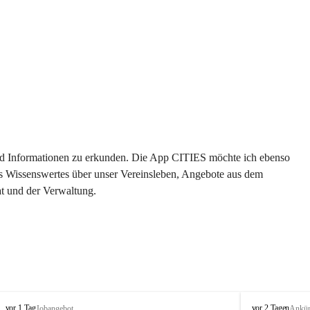
 und Informationen zu erkunden. Die App CITIES möchte ich ebenso 
es Wissenswertes über unser Vereinsleben, Angebote aus dem 
t und der Verwaltung. 
S
S
vor 1 Tag
vor 2 Tagen
Jobangebot
Ankü