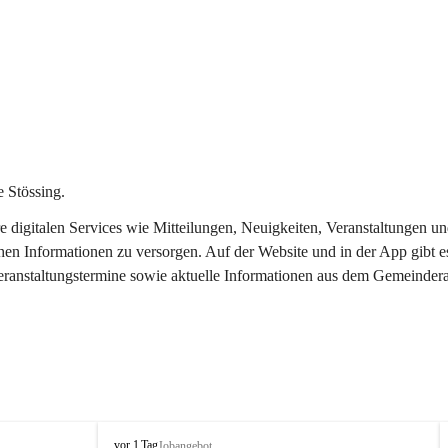
 Stössing.
ere digitalen Services wie Mitteilungen, Neuigkeiten, Veranstaltungen
chen Informationen zu versorgen. Auf der Website und in der App gibt 
Veranstaltungstermine sowie aktuelle Informationen aus dem Gemeindera
S
vor 1 Tag
Jobangebot