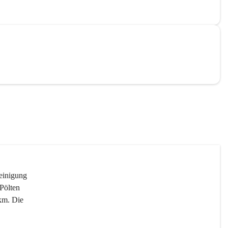
reinigung 
Pölten 
km. Die 