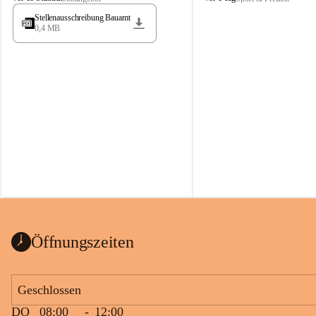
t
t
Stellenausschreibung Bauamt
ö
ö
0,4 MB
s
s
s
s
i
i
n
n
g
g
Öffnungszeiten
Geschlossen
DO
08:00
-
12:00