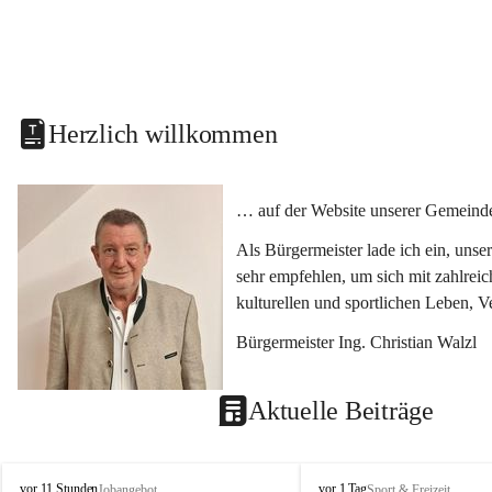
Herzlich willkommen
… auf der Website unserer Gemeinde
Als Bürgermeister lade ich ein, uns
sehr empfehlen, um sich mit zahlrei
kulturellen und sportlichen Leben, 
Bürgermeister Ing. Christian Walzl
Aktuelle Beiträge
S
S
vor 11 Stunden
vor 1 Tag
Jobangebot
Sport & Freizeit