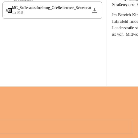
t
t
Straßensperre 
MG_Stellenausschreibung_GdeBedienstete_Sekretariat
ö
ö
1,2 MB
Im Bereich Kir
s
s
s
s
Fahrafeld finde
i
i
Landesstraße s
n
n
ist von  
Mittwo
g
g
22.08.2026 ges