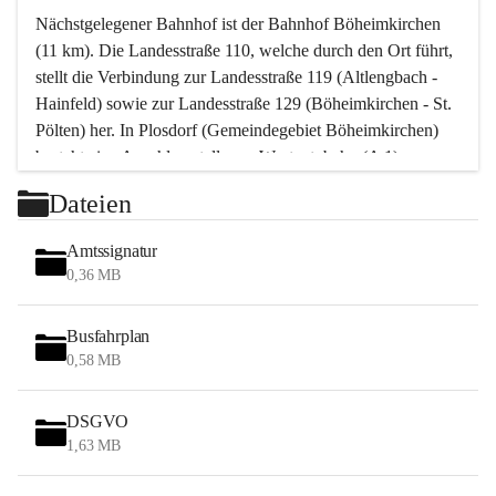
Nächstgelegener Bahnhof ist der Bahnhof Böheimkirchen 
(11 km). Die Landesstraße 110, welche durch den Ort führt, 
stellt die Verbindung zur Landesstraße 119 (Altlengbach - 
Hainfeld) sowie zur Landesstraße 129 (Böheimkirchen - St. 
Pölten) her. In Plosdorf (Gemeindegebiet Böheimkirchen) 
besteht eine Anschlussstelle zur Westautobahn (A 1).
Mit einem PKW ist St. Pölten in ca. 30 Minuten erreichbar, 
Dateien
Wien erreicht man in ca. 45 Minuten.
Stössing zählt noch zum Naherholungsraum Wien sowie 
Amtssignatur
zum Naherholungsraum St. Pölten. Viele Bauernhöfe hatten 
0,36 MB
„ihre Wiener“. Seit 1960 bauten viele Wiener 
Wochenendhäuser im Gemeindegebiet. Wegen des 
Busfahrplan
waldreichen Jagdgebietes haben viele Jagdpächter ihre 
0,58 MB
Jagdgäste.
DSGVO
Das Wandern ist aus touristischer Sicht die bedeutendste 
1,63 MB
Tätigkeit. Das hügelige Gebiet mit Wanderwegen durch 
Wiesen, Wälder und Obstkulturen lädt dazu ein. Gefördert 