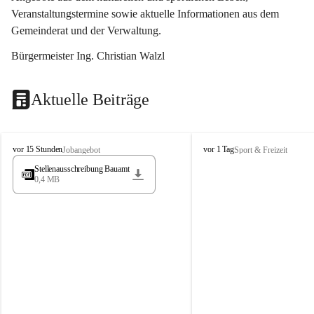
Veranstaltungstermine sowie aktuelle Informationen aus dem 
Gemeinderat und der Verwaltung. 
Bürgermeister Ing. Christian Walzl
Aktuelle Beiträge
S
S
vor 15 Stunden
vor 1 Tag
Jobangebot
Sport & Freizeit
t
t
Stellenausschreibung Bauamt
ö
ö
0,4 MB
s
s
s
s
i
i
n
n
g
g