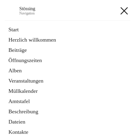
Stössing
Navigation
Stössing
Start
Herzlich willkommen
öffnet
Erhebungsblatt Trinkwasser
Beiträge
in
Datei
neuem
Öffnungszeiten
Tab
öffnet
Kindergarten
in
Ordner
Alben
neuem
Tab
Veranstaltungen
+9
Müllkalender
Amtstafel
Beschreibung
Dateien
Hauptadresse
Kontakte