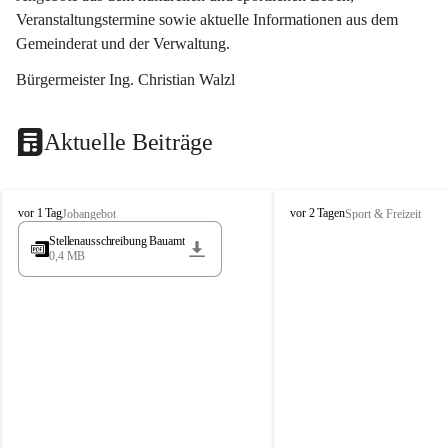
Veranstaltungstermine sowie aktuelle Informationen aus dem 
Gemeinderat und der Verwaltung. 
Bürgermeister Ing. Christian Walzl
Aktuelle Beiträge
S
S
vor 1 Tag
vor 2 Tagen
Jobangebot
Sport & Freizeit
t
t
Stellenausschreibung Bauamt
ö
ö
0,4 MB
s
s
s
s
i
i
n
n
g
g