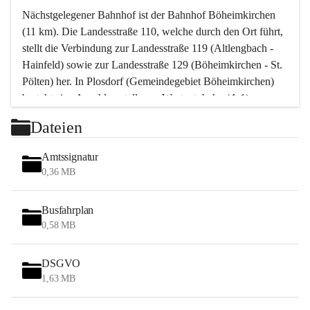
Nächstgelegener Bahnhof ist der Bahnhof Böheimkirchen 
(11 km). Die Landesstraße 110, welche durch den Ort führt, 
stellt die Verbindung zur Landesstraße 119 (Altlengbach - 
Hainfeld) sowie zur Landesstraße 129 (Böheimkirchen - St. 
Pölten) her. In Plosdorf (Gemeindegebiet Böheimkirchen) 
besteht eine Anschlussstelle zur Westautobahn (A 1).
Mit einem PKW ist St. Pölten in ca. 30 Minuten erreichbar, 
Dateien
Wien erreicht man in ca. 45 Minuten.
Stössing zählt noch zum Naherholungsraum Wien sowie 
Amtssignatur
zum Naherholungsraum St. Pölten. Viele Bauernhöfe hatten 
0,36 MB
„ihre Wiener“. Seit 1960 bauten viele Wiener 
Wochenendhäuser im Gemeindegebiet. Wegen des 
Busfahrplan
waldreichen Jagdgebietes haben viele Jagdpächter ihre 
0,58 MB
Jagdgäste.
DSGVO
Das Wandern ist aus touristischer Sicht die bedeutendste 
1,63 MB
Tätigkeit. Das hügelige Gebiet mit Wanderwegen durch 
Wiesen, Wälder und Obstkulturen lädt dazu ein. Gefördert 