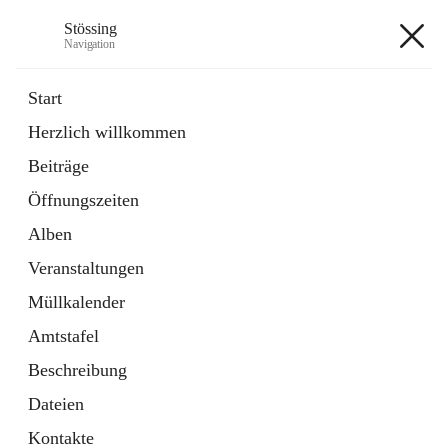
Stössing
Navigation
Stössing
Start
Herzlich willkommen
öffnet
Erhebungsblatt Trinkwasser
Beiträge
in
Datei
neuem
Öffnungszeiten
Tab
öffnet
Kindergarten
in
Ordner
Alben
neuem
Tab
Veranstaltungen
+9
Müllkalender
Amtstafel
Beschreibung
Dateien
Hauptadresse
Kontakte