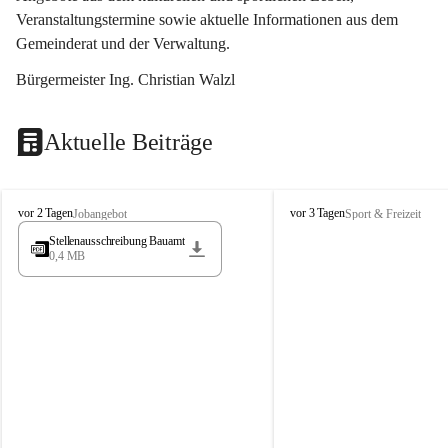
Veranstaltungstermine sowie aktuelle Informationen aus dem 
Gemeinderat und der Verwaltung. 
Bürgermeister Ing. Christian Walzl
Aktuelle Beiträge
S
S
vor 2 Tagen
vor 3 Tagen
Jobangebot
Sport & Freizeit
t
t
Stellenausschreibung Bauamt
ö
ö
0,4 MB
s
s
s
s
i
i
n
n
g
g