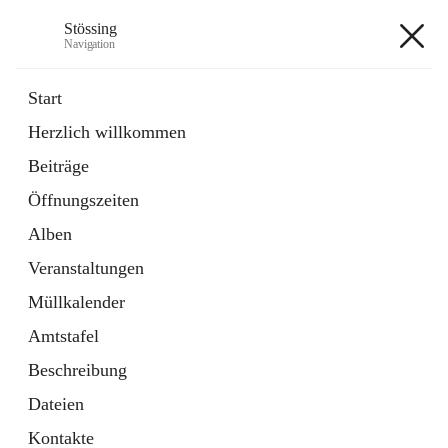
Stössing
Navigation
Stössing
Start
Herzlich willkommen
öffnet
Erhebungsblatt Trinkwasser
Beiträge
in
Datei
neuem
Öffnungszeiten
Tab
öffnet
Kindergarten
in
Ordner
Alben
neuem
Tab
Veranstaltungen
+9
Müllkalender
Amtstafel
Beschreibung
Dateien
Hauptadresse
Kontakte