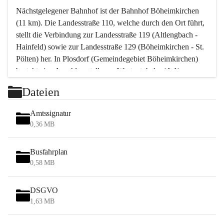
Nächstgelegener Bahnhof ist der Bahnhof Böheimkirchen 
(11 km). Die Landesstraße 110, welche durch den Ort führt, 
stellt die Verbindung zur Landesstraße 119 (Altlengbach - 
Hainfeld) sowie zur Landesstraße 129 (Böheimkirchen - St. 
Pölten) her. In Plosdorf (Gemeindegebiet Böheimkirchen) 
besteht eine Anschlussstelle zur Westautobahn (A 1).
Mit einem PKW ist St. Pölten in ca. 30 Minuten erreichbar, 
Dateien
Wien erreicht man in ca. 45 Minuten.
Stössing zählt noch zum Naherholungsraum Wien sowie 
Amtssignatur
zum Naherholungsraum St. Pölten. Viele Bauernhöfe hatten 
0,36 MB
„ihre Wiener“. Seit 1960 bauten viele Wiener 
Wochenendhäuser im Gemeindegebiet. Wegen des 
Busfahrplan
waldreichen Jagdgebietes haben viele Jagdpächter ihre 
0,58 MB
Jagdgäste.
DSGVO
Das Wandern ist aus touristischer Sicht die bedeutendste 
1,63 MB
Tätigkeit. Das hügelige Gebiet mit Wanderwegen durch 
Wiesen, Wälder und Obstkulturen lädt dazu ein. Gefördert 