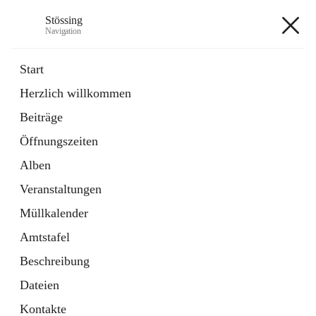
Stössing
Navigation
Stössing
Start
Herzlich willkommen
öffnet
Erhebungsblatt Trinkwasser
Beiträge
in
Datei
neuem
Öffnungszeiten
Tab
öffnet
Kindergarten
in
Ordner
Alben
neuem
Tab
Veranstaltungen
+9
Müllkalender
Amtstafel
Beschreibung
Dateien
Hauptadresse
Kontakte