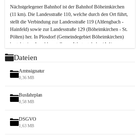
Nächstgelegener Bahnhof ist der Bahnhof Böheimkirchen 
(11 km). Die Landesstraße 110, welche durch den Ort führt, 
stellt die Verbindung zur Landesstraße 119 (Altlengbach - 
Hainfeld) sowie zur Landesstraße 129 (Böheimkirchen - St. 
Pölten) her. In Plosdorf (Gemeindegebiet Böheimkirchen) 
besteht eine Anschlussstelle zur Westautobahn (A 1).
Mit einem PKW ist St. Pölten in ca. 30 Minuten erreichbar, 
Dateien
Wien erreicht man in ca. 45 Minuten.
Stössing zählt noch zum Naherholungsraum Wien sowie 
Amtssignatur
zum Naherholungsraum St. Pölten. Viele Bauernhöfe hatten 
0,36 MB
„ihre Wiener“. Seit 1960 bauten viele Wiener 
Wochenendhäuser im Gemeindegebiet. Wegen des 
Busfahrplan
waldreichen Jagdgebietes haben viele Jagdpächter ihre 
0,58 MB
Jagdgäste.
DSGVO
Das Wandern ist aus touristischer Sicht die bedeutendste 
1,63 MB
Tätigkeit. Das hügelige Gebiet mit Wanderwegen durch 
Wiesen, Wälder und Obstkulturen lädt dazu ein. Gefördert 