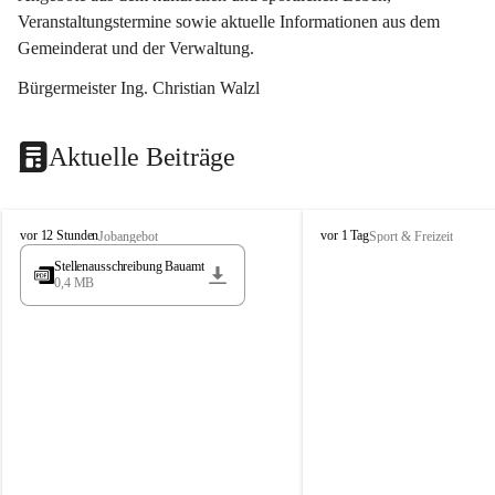
Veranstaltungstermine sowie aktuelle Informationen aus dem 
Gemeinderat und der Verwaltung. 
Bürgermeister Ing. Christian Walzl
Aktuelle Beiträge
S
S
vor 12 Stunden
vor 1 Tag
Jobangebot
Sport & Freizeit
t
t
Stellenausschreibung Bauamt
ö
ö
0,4 MB
s
s
s
s
i
i
n
n
g
g