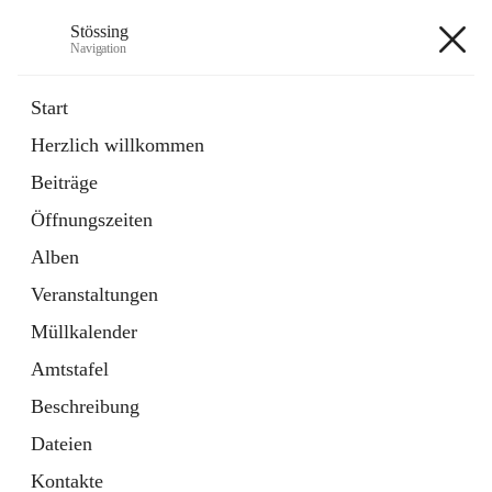
Stössing
Navigation
Stössing
Start
Herzlich willkommen
öffnet
Erhebungsblatt Trinkwasser
Beiträge
in
Datei
neuem
Öffnungszeiten
Tab
öffnet
Kindergarten
in
Ordner
Alben
neuem
Tab
Veranstaltungen
+9
Müllkalender
Amtstafel
Beschreibung
Dateien
Hauptadresse
Kontakte