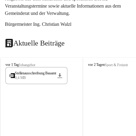
Veranstaltungstermine sowie aktuelle Informationen aus dem 
Gemeinderat und der Verwaltung. 
Bürgermeister Ing. Christian Walzl
Aktuelle Beiträge
S
S
vor 1 Tag
vor 2 Tagen
Jobangebot
Sport & Freizeit
t
t
Stellenausschreibung Bauamt
ö
ö
0,4 MB
s
s
s
s
i
i
n
n
g
g