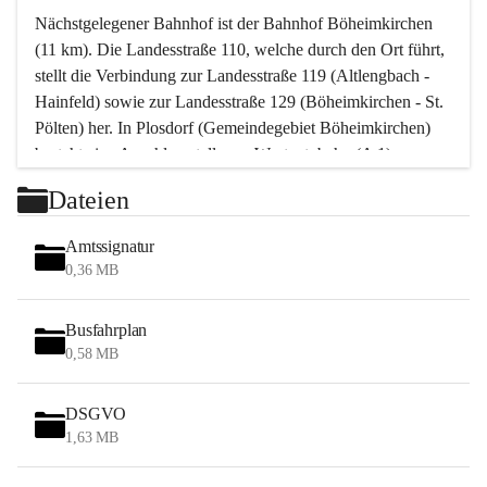
Nächstgelegener Bahnhof ist der Bahnhof Böheimkirchen 
(11 km). Die Landesstraße 110, welche durch den Ort führt, 
stellt die Verbindung zur Landesstraße 119 (Altlengbach - 
Hainfeld) sowie zur Landesstraße 129 (Böheimkirchen - St. 
Pölten) her. In Plosdorf (Gemeindegebiet Böheimkirchen) 
besteht eine Anschlussstelle zur Westautobahn (A 1).
Mit einem PKW ist St. Pölten in ca. 30 Minuten erreichbar, 
Dateien
Wien erreicht man in ca. 45 Minuten.
Stössing zählt noch zum Naherholungsraum Wien sowie 
Amtssignatur
zum Naherholungsraum St. Pölten. Viele Bauernhöfe hatten 
0,36 MB
„ihre Wiener“. Seit 1960 bauten viele Wiener 
Wochenendhäuser im Gemeindegebiet. Wegen des 
Busfahrplan
waldreichen Jagdgebietes haben viele Jagdpächter ihre 
0,58 MB
Jagdgäste.
DSGVO
Das Wandern ist aus touristischer Sicht die bedeutendste 
1,63 MB
Tätigkeit. Das hügelige Gebiet mit Wanderwegen durch 
Wiesen, Wälder und Obstkulturen lädt dazu ein. Gefördert 