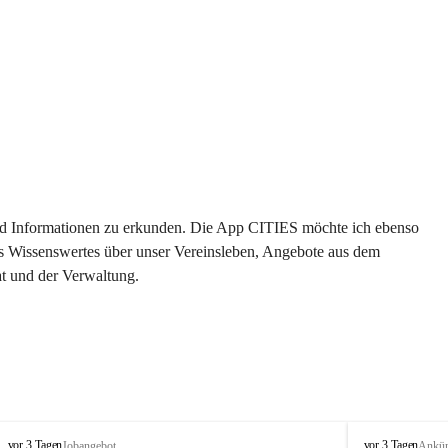
 und Informationen zu erkunden. Die App CITIES möchte ich ebenso 
es Wissenswertes über unser Vereinsleben, Angebote aus dem 
t und der Verwaltung. 
S
S
vor 3 Tagen
vor 3 Tagen
Jobangebot
Ankü