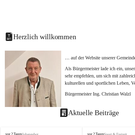
Herzlich willkommen
… auf der Website unserer Gemeinde
Als Bürgermeister lade ich ein, uns
sehr empfehlen, um sich mit zahlrei
kulturellen und sportlichen Leben, 
Bürgermeister Ing. Christian Walzl
Aktuelle Beiträge
S
S
vor 2 Tagen
vor 2 Tagen
Jobangebot
Sport & Freizeit