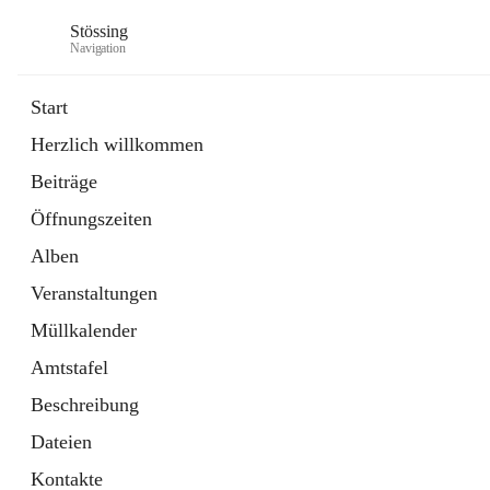
Stössing
Navigation
Start
Herzlich willkommen
öffnet
Erhebungsblatt Trinkwasser
Beiträge
in
Datei
neuem
Öffnungszeiten
Tab
öffnet
Kindergarten
in
Ordner
Alben
neuem
Tab
Veranstaltungen
Müllkalender
Amtstafel
Beschreibung
Dateien
Kontakte