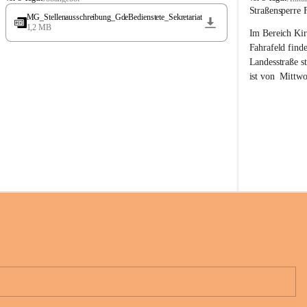
t
t
Straßensperre 
MG_Stellenausschreibung_GdeBedienstete_Sekretariat
ö
ö
1,2 MB
Im Bereich Kir
s
s
s
s
Fahrafeld finde
i
i
Landesstraße s
n
n
ist von  
Mittwo
g
g
22.08.2026 ges