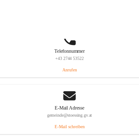
Stössing 7, 3073 Stössing, AUT
Auf Karte ansehen
Telefonnummer
+43 2744 53522
Anrufen
E-Mail Adresse
gemeinde@stoessing.gv.at
E-Mail schreiben