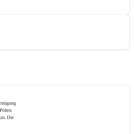
reinigung 
Pölten 
km. Die 