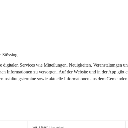
 Stössing.
ere digitalen Services wie Mitteilungen, Neuigkeiten, Veranstaltungen
chen Informationen zu versorgen. Auf der Website und in der App gibt 
Veranstaltungstermine sowie aktuelle Informationen aus dem Gemeindera
S
vor 3 Tagen
Jobangebot