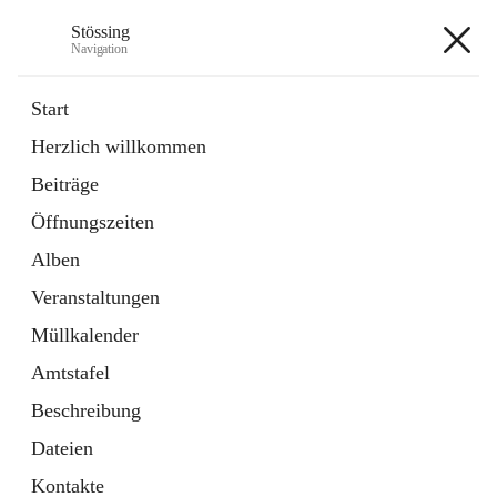
Stössing
Navigation
Stössing
Start
Herzlich willkommen
öffnet
Erhebungsblatt Trinkwasser
Beiträge
in
Datei
neuem
Öffnungszeiten
Tab
öffnet
Kindergarten
in
Ordner
Alben
neuem
Tab
Veranstaltungen
+9
Müllkalender
Amtstafel
Beschreibung
Dateien
Hauptadresse
Kontakte