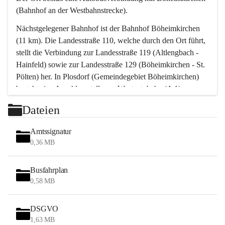
(Bahnhof an der Westbahnstrecke).
Nächstgelegener Bahnhof ist der Bahnhof Böheimkirchen 
(11 km). Die Landesstraße 110, welche durch den Ort führt, 
stellt die Verbindung zur Landesstraße 119 (Altlengbach - 
Hainfeld) sowie zur Landesstraße 129 (Böheimkirchen - St. 
Pölten) her. In Plosdorf (Gemeindegebiet Böheimkirchen) 
besteht eine Anschlussstelle zur Westautobahn (A 1).
Mit einem PKW ist St. Pölten in ca. 30 Minuten erreichbar, 
Dateien
Wien erreicht man in ca. 45 Minuten.
Stössing zählt noch zum Naherholungsraum Wien sowie 
Amtssignatur
zum Naherholungsraum St. Pölten. Viele Bauernhöfe hatten 
0,36 MB
„ihre Wiener“. Seit 1960 bauten viele Wiener 
Wochenendhäuser im Gemeindegebiet. Wegen des 
Busfahrplan
waldreichen Jagdgebietes haben viele Jagdpächter ihre 
0,58 MB
Jagdgäste.
DSGVO
Das Wandern ist aus touristischer Sicht die bedeutendste 
1,63 MB
Tätigkeit. Das hügelige Gebiet mit Wanderwegen durch 