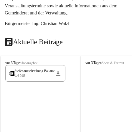
Veranstaltungstermine sowie aktuelle Informationen aus dem 
Gemeinderat und der Verwaltung. 
Bürgermeister Ing. Christian Walzl
Aktuelle Beiträge
S
S
vor 3 Tagen
vor 3 Tagen
Jobangebot
Sport & Freizeit
t
t
Stellenausschreibung Bauamt
ö
ö
0,4 MB
s
s
s
s
i
i
n
n
g
g