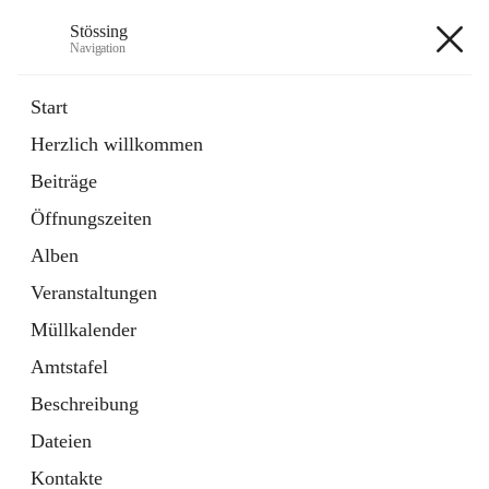
Stössing
Navigation
Stössing
Start
Herzlich willkommen
öffnet
Erhebungsblatt Trinkwasser
Beiträge
in
Datei
neuem
Öffnungszeiten
Tab
öffnet
Kindergarten
in
Ordner
Alben
neuem
Tab
Veranstaltungen
+9
Müllkalender
Amtstafel
Beschreibung
Dateien
Hauptadresse
Kontakte