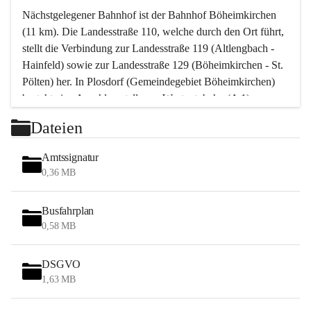
Nächstgelegener Bahnhof ist der Bahnhof Böheimkirchen 
(11 km). Die Landesstraße 110, welche durch den Ort führt, 
stellt die Verbindung zur Landesstraße 119 (Altlengbach - 
Hainfeld) sowie zur Landesstraße 129 (Böheimkirchen - St. 
Pölten) her. In Plosdorf (Gemeindegebiet Böheimkirchen) 
besteht eine Anschlussstelle zur Westautobahn (A 1).
Mit einem PKW ist St. Pölten in ca. 30 Minuten erreichbar, 
Dateien
Wien erreicht man in ca. 45 Minuten.
Stössing zählt noch zum Naherholungsraum Wien sowie 
Amtssignatur
zum Naherholungsraum St. Pölten. Viele Bauernhöfe hatten 
0,36 MB
„ihre Wiener“. Seit 1960 bauten viele Wiener 
Wochenendhäuser im Gemeindegebiet. Wegen des 
Busfahrplan
waldreichen Jagdgebietes haben viele Jagdpächter ihre 
0,58 MB
Jagdgäste.
DSGVO
Das Wandern ist aus touristischer Sicht die bedeutendste 
1,63 MB
Tätigkeit. Das hügelige Gebiet mit Wanderwegen durch 
Wiesen, Wälder und Obstkulturen lädt dazu ein. Gefördert 