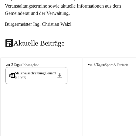
Veranstaltungstermine sowie aktuelle Informationen aus dem 
Gemeinderat und der Verwaltung. 
Bürgermeister Ing. Christian Walzl
Aktuelle Beiträge
S
S
vor 2 Tagen
vor 3 Tagen
Jobangebot
Sport & Freizeit
t
t
Stellenausschreibung Bauamt
ö
ö
0,4 MB
s
s
s
s
i
i
n
n
g
g