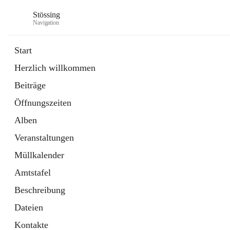
Stössing
Navigation
Start
Herzlich willkommen
öffnet
Erhebungsblatt Trinkwasser
Beiträge
in
Datei
neuem
Öffnungszeiten
Tab
öffnet
Kindergarten
in
Ordner
Alben
neuem
Tab
Veranstaltungen
Müllkalender
Amtstafel
Beschreibung
Dateien
Kontakte