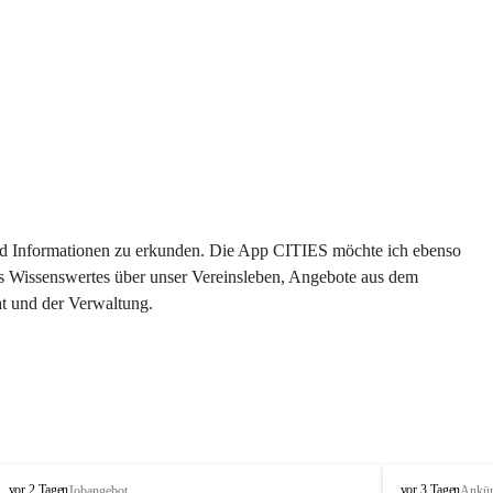
 und Informationen zu erkunden. Die App CITIES möchte ich ebenso 
es Wissenswertes über unser Vereinsleben, Angebote aus dem 
t und der Verwaltung. 
S
S
vor 2 Tagen
vor 3 Tagen
Jobangebot
Ankü