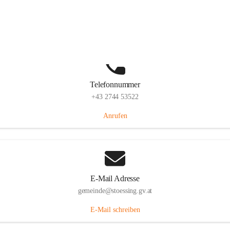
Stössing 7, 3073 Stössing, AUT
Auf Karte ansehen
Telefonnummer
+43 2744 53522
Anrufen
E-Mail Adresse
gemeinde@stoessing.gv.at
E-Mail schreiben