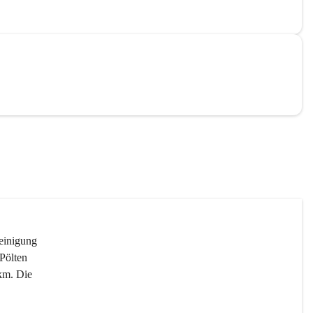
reinigung 
Pölten 
km. Die 