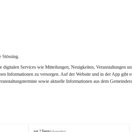
 Stössing.
ere digitalen Services wie Mitteilungen, Neuigkeiten, Veranstaltungen
chen Informationen zu versorgen. Auf der Website und in der App gibt 
Veranstaltungstermine sowie aktuelle Informationen aus dem Gemeindera
S
vor 2 Tagen
Jobangebot