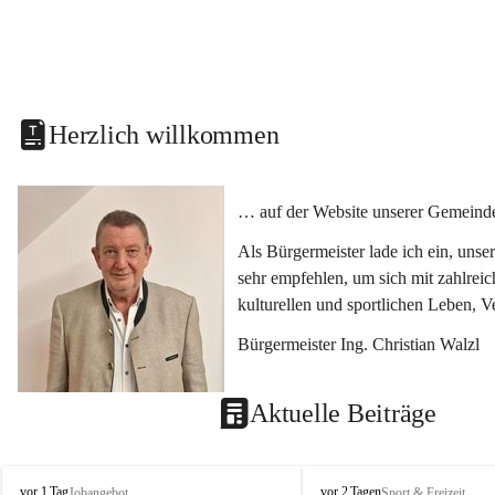
Herzlich willkommen
… auf der Website unserer Gemeinde
Als Bürgermeister lade ich ein, uns
sehr empfehlen, um sich mit zahlrei
kulturellen und sportlichen Leben, 
Bürgermeister Ing. Christian Walzl
Aktuelle Beiträge
S
S
vor 1 Tag
vor 2 Tagen
Jobangebot
Sport & Freizeit