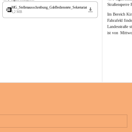
t
t
Straßensperre 
MG_Stellenausschreibung_GdeBedienstete_Sekretariat
ö
ö
1,2 MB
Im Bereich Kir
s
s
s
s
Fahrafeld finde
i
i
Landesstraße s
n
n
ist von  
Mittwo
g
g
22.08.2026 ges