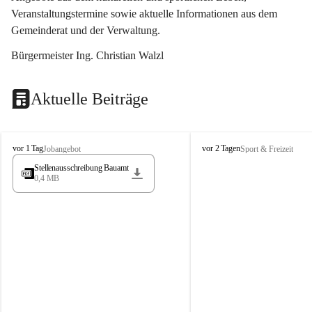
Veranstaltungstermine sowie aktuelle Informationen aus dem 
Gemeinderat und der Verwaltung. 
Bürgermeister Ing. Christian Walzl
Aktuelle Beiträge
S
S
vor 1 Tag
vor 2 Tagen
Jobangebot
Sport & Freizeit
t
t
Stellenausschreibung Bauamt
ö
ö
0,4 MB
s
s
s
s
i
i
n
n
g
g