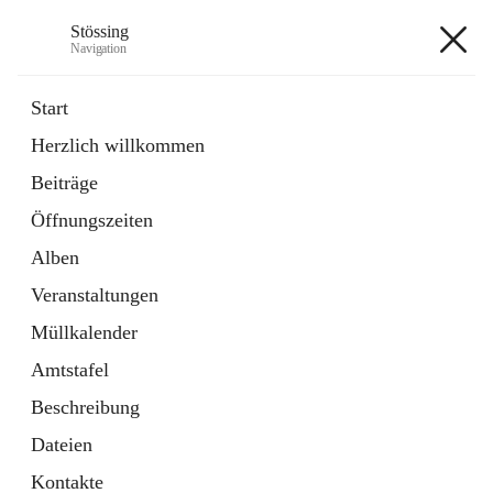
Stössing
Navigation
Stössing
Start
Herzlich willkommen
öffnet
Erhebungsblatt Trinkwasser
Beiträge
in
Datei
neuem
Öffnungszeiten
Tab
öffnet
Kindergarten
in
Ordner
Alben
neuem
Tab
Veranstaltungen
+9
Müllkalender
Amtstafel
Beschreibung
Dateien
Hauptadresse
Kontakte