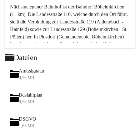
Nächstgelegener Bahnhof ist der Bahnhof Böheimkirchen 
(11 km). Die Landesstraße 110, welche durch den Ort führt, 
stellt die Verbindung zur Landesstraße 119 (Altlengbach - 
Hainfeld) sowie zur Landesstraße 129 (Böheimkirchen - St. 
Pölten) her. In Plosdorf (Gemeindegebiet Böheimkirchen) 
besteht eine Anschlussstelle zur Westautobahn (A 1).
Mit einem PKW ist St. Pölten in ca. 30 Minuten erreichbar, 
Dateien
Wien erreicht man in ca. 45 Minuten.
Stössing zählt noch zum Naherholungsraum Wien sowie 
Amtssignatur
zum Naherholungsraum St. Pölten. Viele Bauernhöfe hatten 
0,36 MB
„ihre Wiener“. Seit 1960 bauten viele Wiener 
Wochenendhäuser im Gemeindegebiet. Wegen des 
Busfahrplan
waldreichen Jagdgebietes haben viele Jagdpächter ihre 
0,58 MB
Jagdgäste.
DSGVO
Das Wandern ist aus touristischer Sicht die bedeutendste 
1,63 MB
Tätigkeit. Das hügelige Gebiet mit Wanderwegen durch 
Wiesen, Wälder und Obstkulturen lädt dazu ein. Gefördert 