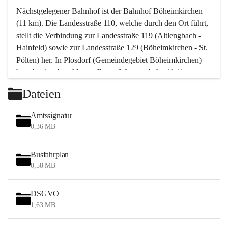
Nächstgelegener Bahnhof ist der Bahnhof Böheimkirchen 
(11 km). Die Landesstraße 110, welche durch den Ort führt, 
stellt die Verbindung zur Landesstraße 119 (Altlengbach - 
Hainfeld) sowie zur Landesstraße 129 (Böheimkirchen - St. 
Pölten) her. In Plosdorf (Gemeindegebiet Böheimkirchen) 
besteht eine Anschlussstelle zur Westautobahn (A 1).
Mit einem PKW ist St. Pölten in ca. 30 Minuten erreichbar, 
Dateien
Wien erreicht man in ca. 45 Minuten.
Stössing zählt noch zum Naherholungsraum Wien sowie 
Amtssignatur
zum Naherholungsraum St. Pölten. Viele Bauernhöfe hatten 
0,36 MB
„ihre Wiener“. Seit 1960 bauten viele Wiener 
Wochenendhäuser im Gemeindegebiet. Wegen des 
Busfahrplan
waldreichen Jagdgebietes haben viele Jagdpächter ihre 
0,58 MB
Jagdgäste.
DSGVO
Das Wandern ist aus touristischer Sicht die bedeutendste 
1,63 MB
Tätigkeit. Das hügelige Gebiet mit Wanderwegen durch 
Wiesen, Wälder und Obstkulturen lädt dazu ein. Gefördert 