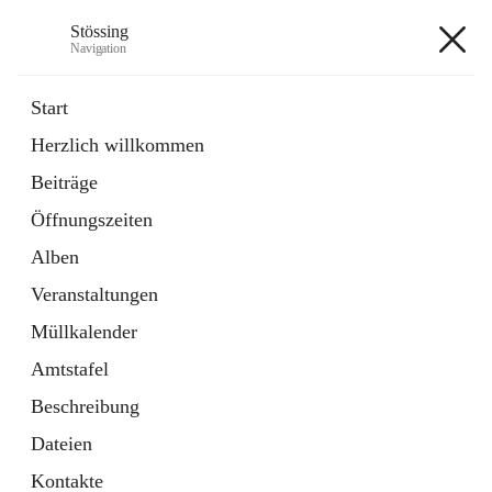
Stössing
Navigation
Stössing
Start
Herzlich willkommen
öffnet
Erhebungsblatt Trinkwasser
Beiträge
in
Datei
neuem
Öffnungszeiten
Tab
öffnet
Kindergarten
in
Ordner
Alben
neuem
Tab
Veranstaltungen
+9
Müllkalender
Amtstafel
Beschreibung
Dateien
Hauptadresse
Kontakte