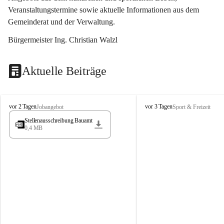
Veranstaltungstermine sowie aktuelle Informationen aus dem 
Gemeinderat und der Verwaltung. 
Bürgermeister Ing. Christian Walzl
Aktuelle Beiträge
S
S
vor 2 Tagen
vor 3 Tagen
Jobangebot
Sport & Freizeit
t
t
Stellenausschreibung Bauamt
ö
ö
0,4 MB
s
s
s
s
i
i
n
n
g
g