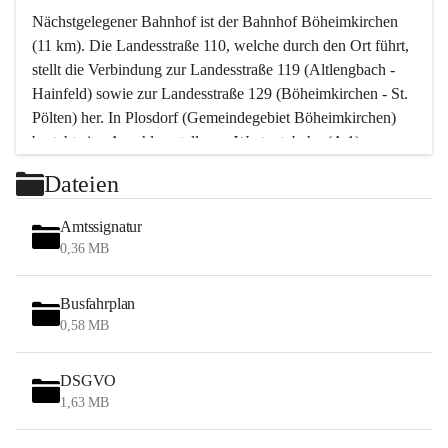
Nächstgelegener Bahnhof ist der Bahnhof Böheimkirchen 
(11 km). Die Landesstraße 110, welche durch den Ort führt, 
stellt die Verbindung zur Landesstraße 119 (Altlengbach - 
Hainfeld) sowie zur Landesstraße 129 (Böheimkirchen - St. 
Pölten) her. In Plosdorf (Gemeindegebiet Böheimkirchen) 
besteht eine Anschlussstelle zur Westautobahn (A 1).
Mit einem PKW ist St. Pölten in ca. 30 Minuten erreichbar, 
Dateien
Wien erreicht man in ca. 45 Minuten.
Stössing zählt noch zum Naherholungsraum Wien sowie 
Amtssignatur
zum Naherholungsraum St. Pölten. Viele Bauernhöfe hatten 
0,36 MB
„ihre Wiener“. Seit 1960 bauten viele Wiener 
Wochenendhäuser im Gemeindegebiet. Wegen des 
Busfahrplan
waldreichen Jagdgebietes haben viele Jagdpächter ihre 
0,58 MB
Jagdgäste.
DSGVO
Das Wandern ist aus touristischer Sicht die bedeutendste 
1,63 MB
Tätigkeit. Das hügelige Gebiet mit Wanderwegen durch 
Wiesen, Wälder und Obstkulturen lädt dazu ein. Gefördert 