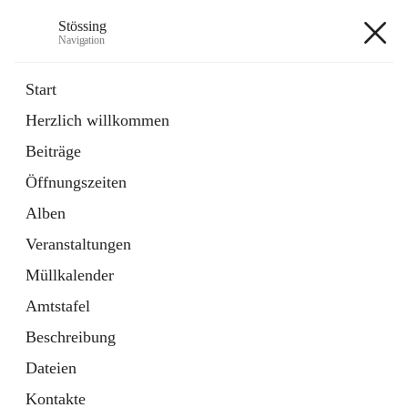
Stössing
Navigation
Stössing
Start
Herzlich willkommen
öffnet
Erhebungsblatt Trinkwasser
Beiträge
in
Datei
neuem
Öffnungszeiten
Tab
öffnet
Kindergarten
in
Ordner
Alben
neuem
Tab
Veranstaltungen
+9
Müllkalender
Amtstafel
Beschreibung
Dateien
Hauptadresse
Kontakte