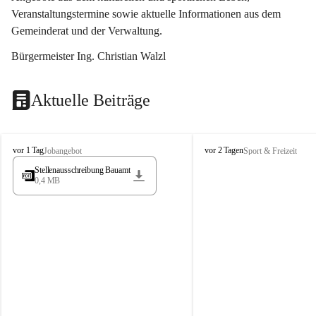
Veranstaltungstermine sowie aktuelle Informationen aus dem 
Gemeinderat und der Verwaltung. 
Bürgermeister Ing. Christian Walzl
Aktuelle Beiträge
S
S
vor 1 Tag
vor 2 Tagen
Jobangebot
Sport & Freizeit
t
t
Stellenausschreibung Bauamt
ö
ö
0,4 MB
s
s
s
s
i
i
n
n
g
g