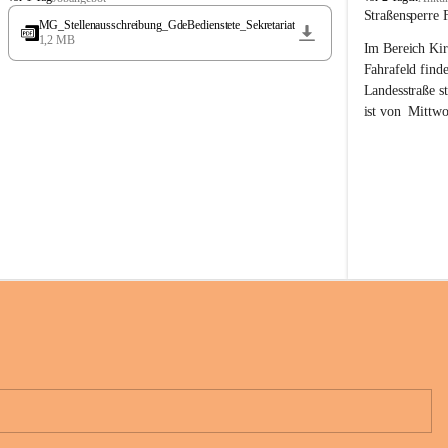
t
t
Straßensperre 
MG_Stellenausschreibung_GdeBedienstete_Sekretariat
ö
ö
1,2 MB
Im Bereich Kir
s
s
s
s
Fahrafeld finde
i
i
Landesstraße s
n
n
ist von  
Mittwo
g
g
22.08.2026 ges