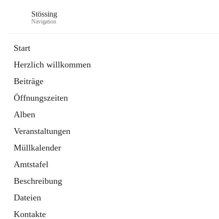
Stössing
Navigation
Start
Herzlich willkommen
öffnet
Erhebungsblatt Trinkwasser
Beiträge
in
Datei
neuem
Öffnungszeiten
Tab
öffnet
Kindergarten
in
Ordner
Alben
neuem
Tab
Veranstaltungen
Müllkalender
Amtstafel
Beschreibung
Dateien
Kontakte