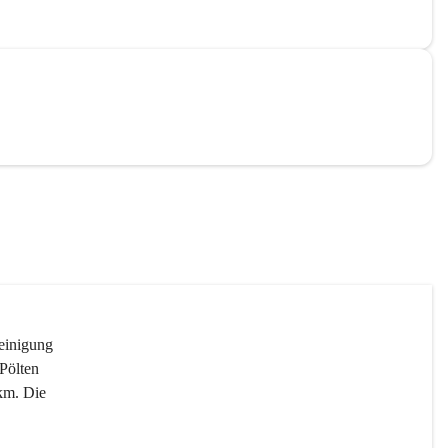
reinigung 
Pölten 
km. Die 