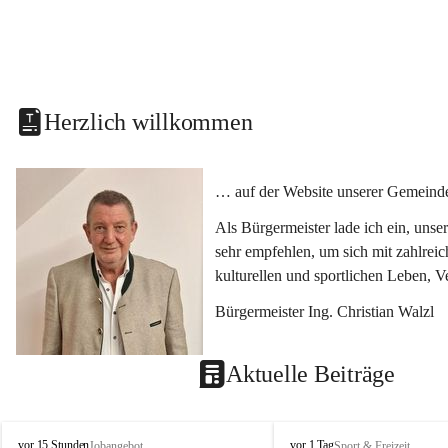
Herzlich willkommen
… auf der Website unserer Gemeinde
Als Bürgermeister lade ich ein, uns
sehr empfehlen, um sich mit zahlrei
kulturellen und sportlichen Leben, 
Bürgermeister Ing. Christian Walzl
Aktuelle Beiträge
S
S
vor 15 Stunden
vor 1 Tag
Jobangebot
Sport & Freizeit