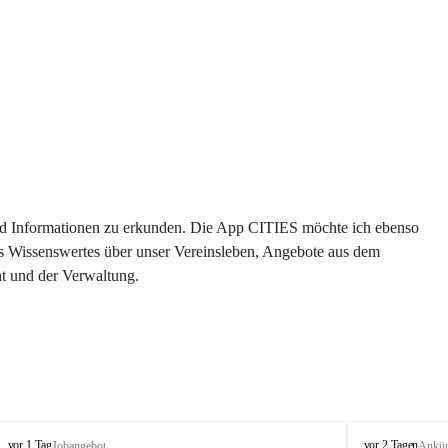
 und Informationen zu erkunden. Die App CITIES möchte ich ebenso 
es Wissenswertes über unser Vereinsleben, Angebote aus dem 
t und der Verwaltung. 
S
S
vor 1 Tag
vor 2 Tagen
Jobangebot
Ankü