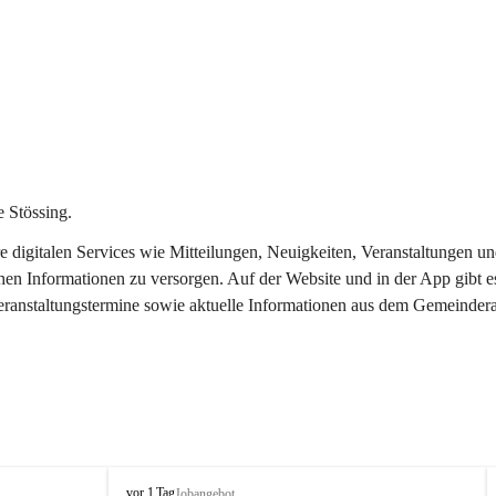
 Stössing.
ere digitalen Services wie Mitteilungen, Neuigkeiten, Veranstaltungen
chen Informationen zu versorgen. Auf der Website und in der App gibt 
Veranstaltungstermine sowie aktuelle Informationen aus dem Gemeindera
S
vor 1 Tag
Jobangebot