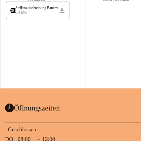
t
t
Stellenausschreibung Bauamt
ö
ö
0,4 MB
s
s
s
s
i
i
n
n
g
g
Öffnungszeiten
Geschlossen
DO
08:00
-
12:00