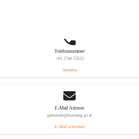
Stössing 7, 3073 Stössing, AUT
Auf Karte ansehen
Telefonnummer
+43 2744 53522
Anrufen
E-Mail Adresse
gemeinde@stoessing.gv.at
E-Mail schreiben