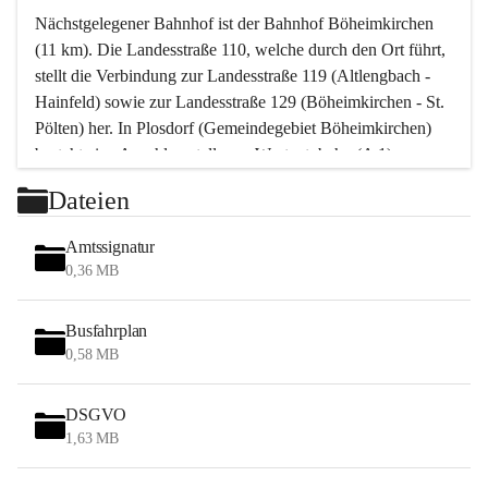
Nächstgelegener Bahnhof ist der Bahnhof Böheimkirchen 
(11 km). Die Landesstraße 110, welche durch den Ort führt, 
stellt die Verbindung zur Landesstraße 119 (Altlengbach - 
Hainfeld) sowie zur Landesstraße 129 (Böheimkirchen - St. 
Pölten) her. In Plosdorf (Gemeindegebiet Böheimkirchen) 
besteht eine Anschlussstelle zur Westautobahn (A 1).
Mit einem PKW ist St. Pölten in ca. 30 Minuten erreichbar, 
Dateien
Wien erreicht man in ca. 45 Minuten.
Stössing zählt noch zum Naherholungsraum Wien sowie 
Amtssignatur
zum Naherholungsraum St. Pölten. Viele Bauernhöfe hatten 
0,36 MB
„ihre Wiener“. Seit 1960 bauten viele Wiener 
Wochenendhäuser im Gemeindegebiet. Wegen des 
Busfahrplan
waldreichen Jagdgebietes haben viele Jagdpächter ihre 
0,58 MB
Jagdgäste.
DSGVO
Das Wandern ist aus touristischer Sicht die bedeutendste 
1,63 MB
Tätigkeit. Das hügelige Gebiet mit Wanderwegen durch 
Wiesen, Wälder und Obstkulturen lädt dazu ein. Gefördert 