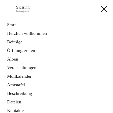
Stössing
Navigation
Stössing
Start
Herzlich willkommen
öffnet
Erhebungsblatt Trinkwasser
Beiträge
in
Datei
neuem
Öffnungszeiten
Tab
öffnet
Kindergarten
in
Ordner
Alben
neuem
Tab
Veranstaltungen
+9
Müllkalender
Amtstafel
Beschreibung
Dateien
Hauptadresse
Kontakte