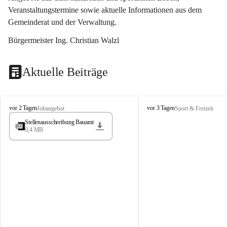
Veranstaltungstermine sowie aktuelle Informationen aus dem 
Gemeinderat und der Verwaltung. 
Bürgermeister Ing. Christian Walzl
Aktuelle Beiträge
S
S
vor 2 Tagen
vor 3 Tagen
Jobangebot
Sport & Freizeit
t
t
Stellenausschreibung Bauamt
ö
ö
0,4 MB
s
s
s
s
i
i
n
n
g
g