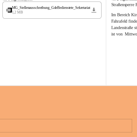
t
t
Straßensperre 
MG_Stellenausschreibung_GdeBedienstete_Sekretariat
ö
ö
1,2 MB
Im Bereich Kir
s
s
s
s
Fahrafeld finde
i
i
Landesstraße s
n
n
ist von  
Mittwo
g
g
22.08.2026 ges