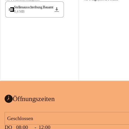
t
t
Stellenausschreibung Bauamt
ö
ö
0,4 MB
s
s
s
s
i
i
n
n
g
g
Öffnungszeiten
Geschlossen
DO
08:00
-
12:00