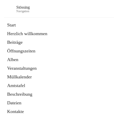
Stössing
Navigation
Start
Herzlich willkommen
öffnet
Erhebungsblatt Trinkwasser
Beiträge
in
Datei
neuem
Öffnungszeiten
Tab
öffnet
Kindergarten
in
Ordner
Alben
neuem
Tab
Veranstaltungen
Müllkalender
Amtstafel
Beschreibung
Dateien
Kontakte