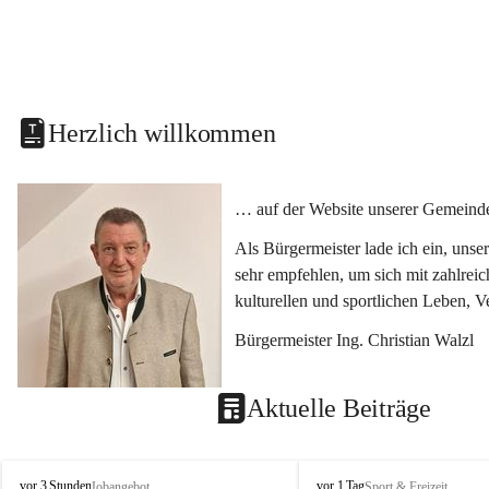
Herzlich willkommen
… auf der Website unserer Gemeinde
Als Bürgermeister lade ich ein, uns
sehr empfehlen, um sich mit zahlrei
kulturellen und sportlichen Leben, 
Bürgermeister Ing. Christian Walzl
Aktuelle Beiträge
S
S
vor 3 Stunden
vor 1 Tag
Jobangebot
Sport & Freizeit