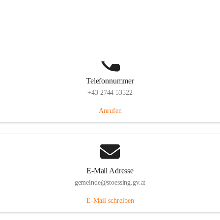
Stössing 7, 3073 Stössing, AUT
Auf Karte ansehen
Telefonnummer
+43 2744 53522
Anrufen
E-Mail Adresse
gemeinde@stoessing.gv.at
E-Mail schreiben