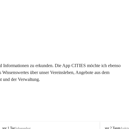
 und Informationen zu erkunden. Die App CITIES möchte ich ebenso 
es Wissenswertes über unser Vereinsleben, Angebote aus dem 
t und der Verwaltung. 
S
S
vor 1 Tag
vor 2 Tagen
Jobangebot
Ankü