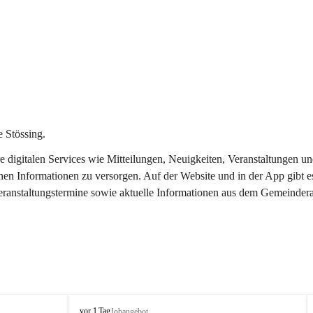
 Stössing.
ere digitalen Services wie Mitteilungen, Neuigkeiten, Veranstaltungen
chen Informationen zu versorgen. Auf der Website und in der App gibt 
Veranstaltungstermine sowie aktuelle Informationen aus dem Gemeindera
S
vor 1 Tag
Jobangebot