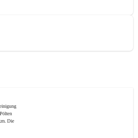
reinigung 
Pölten 
km. Die 