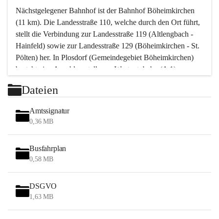
Nächstgelegener Bahnhof ist der Bahnhof Böheimkirchen 
(11 km). Die Landesstraße 110, welche durch den Ort führt, 
stellt die Verbindung zur Landesstraße 119 (Altlengbach - 
Hainfeld) sowie zur Landesstraße 129 (Böheimkirchen - St. 
Pölten) her. In Plosdorf (Gemeindegebiet Böheimkirchen) 
besteht eine Anschlussstelle zur Westautobahn (A 1).
Mit einem PKW ist St. Pölten in ca. 30 Minuten erreichbar, 
Dateien
Wien erreicht man in ca. 45 Minuten.
Stössing zählt noch zum Naherholungsraum Wien sowie 
Amtssignatur
zum Naherholungsraum St. Pölten. Viele Bauernhöfe hatten 
0,36 MB
„ihre Wiener“. Seit 1960 bauten viele Wiener 
Wochenendhäuser im Gemeindegebiet. Wegen des 
Busfahrplan
waldreichen Jagdgebietes haben viele Jagdpächter ihre 
0,58 MB
Jagdgäste.
DSGVO
Das Wandern ist aus touristischer Sicht die bedeutendste 
1,63 MB
Tätigkeit. Das hügelige Gebiet mit Wanderwegen durch 
Wiesen, Wälder und Obstkulturen lädt dazu ein. Gefördert 