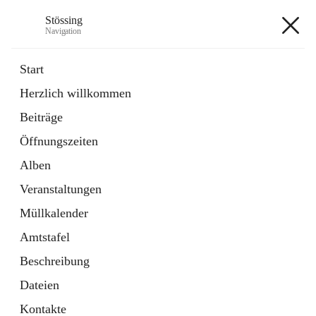
Stössing
Navigation
Stössing
Start
Herzlich willkommen
öffnet
Erhebungsblatt Trinkwasser
Beiträge
in
Datei
neuem
Öffnungszeiten
Tab
öffnet
Kindergarten
in
Ordner
Alben
neuem
Tab
Veranstaltungen
+9
Müllkalender
Amtstafel
Beschreibung
Dateien
Hauptadresse
Kontakte