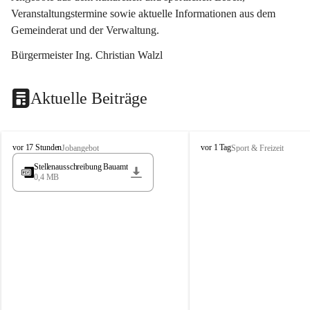
Veranstaltungstermine sowie aktuelle Informationen aus dem 
Gemeinderat und der Verwaltung. 
Bürgermeister Ing. Christian Walzl
Aktuelle Beiträge
S
S
vor 17 Stunden
vor 1 Tag
Jobangebot
Sport & Freizeit
t
t
Stellenausschreibung Bauamt
ö
ö
0,4 MB
s
s
s
s
i
i
n
n
g
g