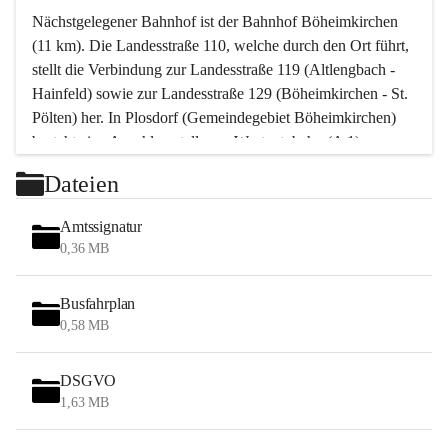
Nächstgelegener Bahnhof ist der Bahnhof Böheimkirchen 
(11 km). Die Landesstraße 110, welche durch den Ort führt, 
stellt die Verbindung zur Landesstraße 119 (Altlengbach - 
Hainfeld) sowie zur Landesstraße 129 (Böheimkirchen - St. 
Pölten) her. In Plosdorf (Gemeindegebiet Böheimkirchen) 
besteht eine Anschlussstelle zur Westautobahn (A 1).
Mit einem PKW ist St. Pölten in ca. 30 Minuten erreichbar, 
Dateien
Wien erreicht man in ca. 45 Minuten.
Stössing zählt noch zum Naherholungsraum Wien sowie 
Amtssignatur
zum Naherholungsraum St. Pölten. Viele Bauernhöfe hatten 
0,36 MB
„ihre Wiener“. Seit 1960 bauten viele Wiener 
Wochenendhäuser im Gemeindegebiet. Wegen des 
Busfahrplan
waldreichen Jagdgebietes haben viele Jagdpächter ihre 
0,58 MB
Jagdgäste.
DSGVO
Das Wandern ist aus touristischer Sicht die bedeutendste 
1,63 MB
Tätigkeit. Das hügelige Gebiet mit Wanderwegen durch 
Wiesen, Wälder und Obstkulturen lädt dazu ein. Gefördert 