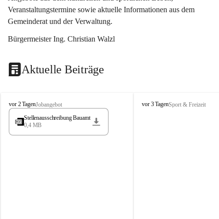
Veranstaltungstermine sowie aktuelle Informationen aus dem 
Gemeinderat und der Verwaltung. 
Bürgermeister Ing. Christian Walzl
Aktuelle Beiträge
S
S
vor 2 Tagen
vor 3 Tagen
Jobangebot
Sport & Freizeit
t
t
Stellenausschreibung Bauamt
ö
ö
0,4 MB
s
s
s
s
i
i
n
n
g
g