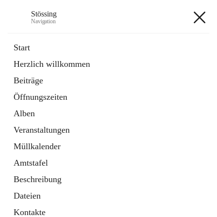
Stössing
Navigation
Stössing
Start
Herzlich willkommen
öffnet
Erhebungsblatt Trinkwasser
Beiträge
in
Datei
neuem
Öffnungszeiten
Tab
öffnet
Kindergarten
in
Ordner
Alben
neuem
Tab
Veranstaltungen
+9
Müllkalender
Amtstafel
Beschreibung
Dateien
Hauptadresse
Kontakte