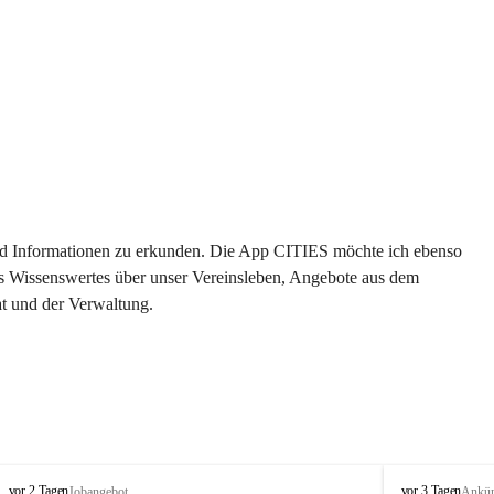
 und Informationen zu erkunden. Die App CITIES möchte ich ebenso 
es Wissenswertes über unser Vereinsleben, Angebote aus dem 
t und der Verwaltung. 
S
S
vor 2 Tagen
vor 3 Tagen
Jobangebot
Ankü