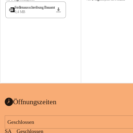
t
t
Stellenausschreibung Bauamt
ö
ö
0,4 MB
s
s
s
s
i
i
n
n
g
g
Öffnungszeiten
Geschlossen
SA
Geschlossen