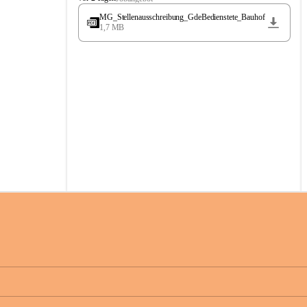
t
MG_Stellenausschreibung_GdeBedienstete_Bauhof
ö
1,7 MB
s
s
i
n
g