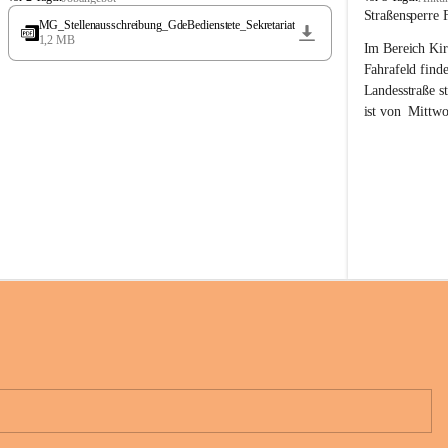
t
t
Straßensperre 
MG_Stellenausschreibung_GdeBedienstete_Sekretariat
ö
ö
1,2 MB
Im Bereich Kir
s
s
s
s
Fahrafeld finde
i
i
Landesstraße s
n
n
ist von  
Mittwo
g
g
22.08.2026 ges