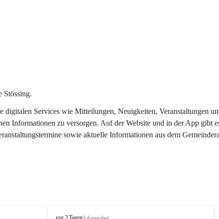
 Stössing.
ere digitalen Services wie Mitteilungen, Neuigkeiten, Veranstaltungen
chen Informationen zu versorgen. Auf der Website und in der App gibt 
Veranstaltungstermine sowie aktuelle Informationen aus dem Gemeindera
S
vor 2 Tagen
Jobangebot