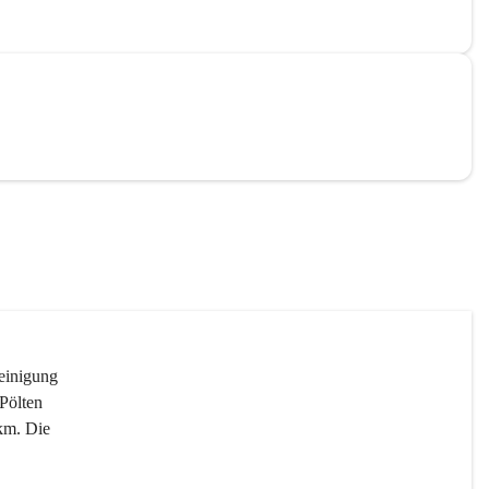
reinigung 
Pölten 
km. Die 