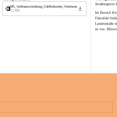
t
t
Straßensperre 
MG_Stellenausschreibung_GdeBedienstete_Sekretariat
ö
ö
1,2 MB
Im Bereich Kir
s
s
s
s
Fahrafeld finde
i
i
Landesstraße s
n
n
ist von  
Mittwo
g
g
22.08.2026 ges