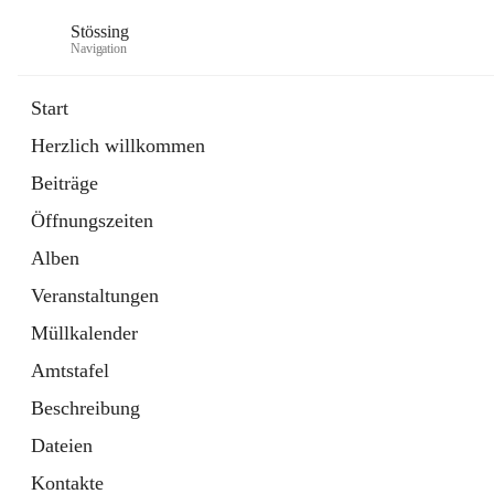
Stössing
Navigation
Start
Herzlich willkommen
öffnet
Erhebungsblatt Trinkwasser
Beiträge
in
Datei
neuem
Öffnungszeiten
Tab
öffnet
Kindergarten
in
Ordner
Alben
neuem
Tab
Veranstaltungen
Müllkalender
Amtstafel
Beschreibung
Dateien
Kontakte