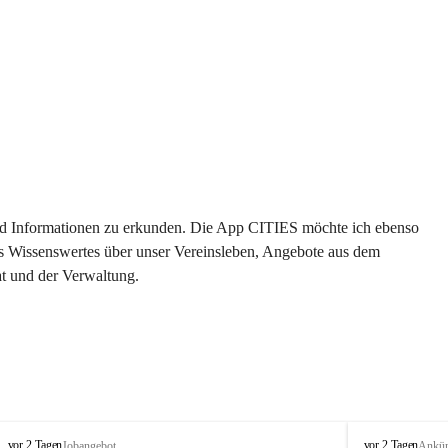
 und Informationen zu erkunden. Die App CITIES möchte ich ebenso 
es Wissenswertes über unser Vereinsleben, Angebote aus dem 
t und der Verwaltung. 
S
S
vor 2 Tagen
vor 2 Tagen
Jobangebot
Ankü