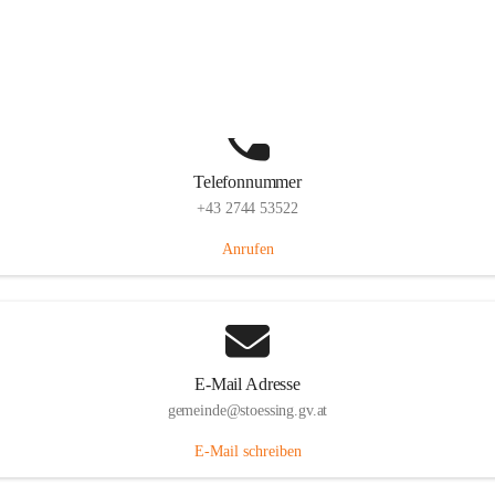
Stössing 7, 3073 Stössing, AUT
Auf Karte ansehen
Telefonnummer
+43 2744 53522
Anrufen
E-Mail Adresse
gemeinde@stoessing.gv.at
E-Mail schreiben