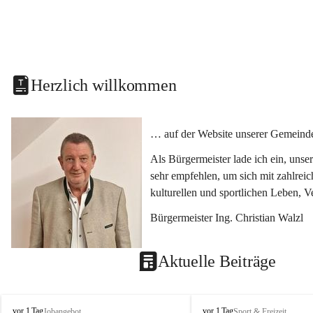
Herzlich willkommen
… auf der Website unserer Gemeinde
Als Bürgermeister lade ich ein, uns
sehr empfehlen, um sich mit zahlrei
kulturellen und sportlichen Leben, 
Bürgermeister Ing. Christian Walzl
Aktuelle Beiträge
S
S
vor 1 Tag
vor 1 Tag
Jobangebot
Sport & Freizeit