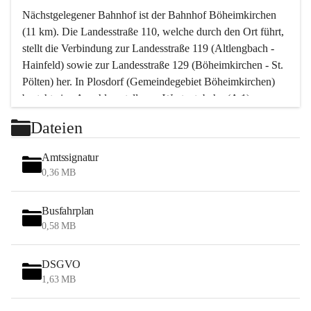
Nächstgelegener Bahnhof ist der Bahnhof Böheimkirchen 
(11 km). Die Landesstraße 110, welche durch den Ort führt, 
stellt die Verbindung zur Landesstraße 119 (Altlengbach - 
Hainfeld) sowie zur Landesstraße 129 (Böheimkirchen - St. 
Pölten) her. In Plosdorf (Gemeindegebiet Böheimkirchen) 
besteht eine Anschlussstelle zur Westautobahn (A 1).
Mit einem PKW ist St. Pölten in ca. 30 Minuten erreichbar, 
Dateien
Wien erreicht man in ca. 45 Minuten.
Stössing zählt noch zum Naherholungsraum Wien sowie 
Amtssignatur
zum Naherholungsraum St. Pölten. Viele Bauernhöfe hatten 
0,36 MB
„ihre Wiener“. Seit 1960 bauten viele Wiener 
Wochenendhäuser im Gemeindegebiet. Wegen des 
Busfahrplan
waldreichen Jagdgebietes haben viele Jagdpächter ihre 
0,58 MB
Jagdgäste.
DSGVO
Das Wandern ist aus touristischer Sicht die bedeutendste 
1,63 MB
Tätigkeit. Das hügelige Gebiet mit Wanderwegen durch 
Wiesen, Wälder und Obstkulturen lädt dazu ein. Gefördert 