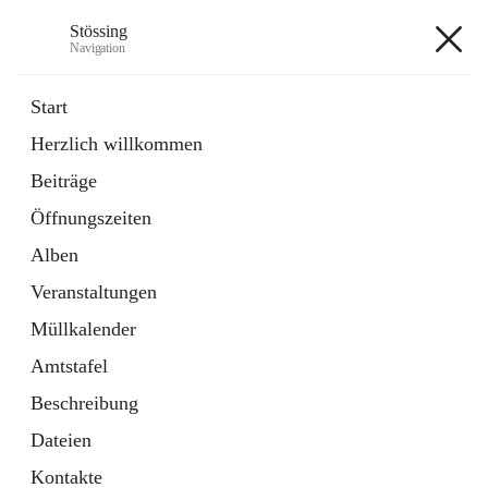
Stössing
Navigation
Stössing
Start
Herzlich willkommen
öffnet
Erhebungsblatt Trinkwasser
Beiträge
in
Datei
neuem
Öffnungszeiten
Tab
öffnet
Kindergarten
in
Ordner
Alben
neuem
Tab
Veranstaltungen
+9
Müllkalender
Amtstafel
Beschreibung
Dateien
Hauptadresse
Kontakte