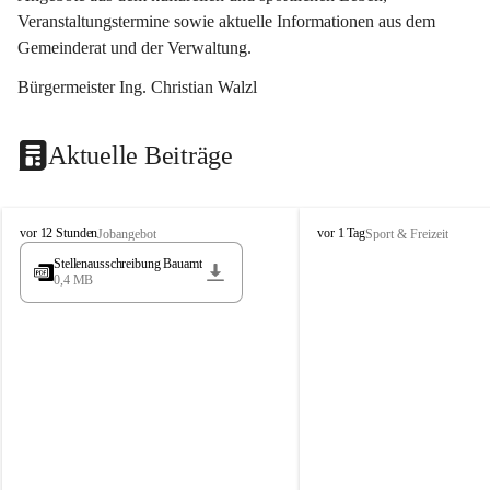
Veranstaltungstermine sowie aktuelle Informationen aus dem 
Gemeinderat und der Verwaltung. 
Bürgermeister Ing. Christian Walzl
Aktuelle Beiträge
S
S
vor 12 Stunden
vor 1 Tag
Jobangebot
Sport & Freizeit
t
t
Stellenausschreibung Bauamt
ö
ö
0,4 MB
s
s
s
s
i
i
n
n
g
g