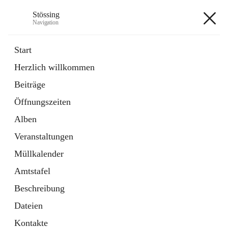
Stössing
Navigation
Stössing
Start
Herzlich willkommen
öffnet
Erhebungsblatt Trinkwasser
Beiträge
in
Datei
neuem
Öffnungszeiten
Tab
öffnet
Kindergarten
in
Ordner
Alben
neuem
Tab
Veranstaltungen
+9
Müllkalender
Amtstafel
Beschreibung
Dateien
Hauptadresse
Kontakte