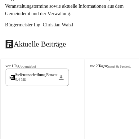
Veranstaltungstermine sowie aktuelle Informationen aus dem 
Gemeinderat und der Verwaltung. 
Bürgermeister Ing. Christian Walzl
Aktuelle Beiträge
S
S
vor 1 Tag
vor 2 Tagen
Jobangebot
Sport & Freizeit
t
t
Stellenausschreibung Bauamt
ö
ö
0,4 MB
s
s
s
s
i
i
n
n
g
g