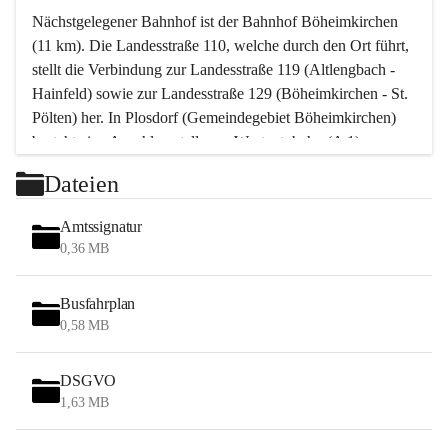
Nächstgelegener Bahnhof ist der Bahnhof Böheimkirchen 
(11 km). Die Landesstraße 110, welche durch den Ort führt, 
stellt die Verbindung zur Landesstraße 119 (Altlengbach - 
Hainfeld) sowie zur Landesstraße 129 (Böheimkirchen - St. 
Pölten) her. In Plosdorf (Gemeindegebiet Böheimkirchen) 
besteht eine Anschlussstelle zur Westautobahn (A 1).
Mit einem PKW ist St. Pölten in ca. 30 Minuten erreichbar, 
Dateien
Wien erreicht man in ca. 45 Minuten.
Stössing zählt noch zum Naherholungsraum Wien sowie 
Amtssignatur
zum Naherholungsraum St. Pölten. Viele Bauernhöfe hatten 
0,36 MB
„ihre Wiener“. Seit 1960 bauten viele Wiener 
Wochenendhäuser im Gemeindegebiet. Wegen des 
Busfahrplan
waldreichen Jagdgebietes haben viele Jagdpächter ihre 
0,58 MB
Jagdgäste.
DSGVO
Das Wandern ist aus touristischer Sicht die bedeutendste 
1,63 MB
Tätigkeit. Das hügelige Gebiet mit Wanderwegen durch 
Wiesen, Wälder und Obstkulturen lädt dazu ein. Gefördert 