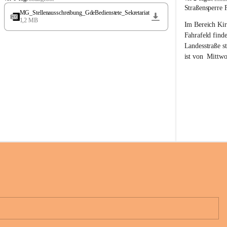
t
t
Straßensperre 
MG_Stellenausschreibung_GdeBedienstete_Sekretariat
ö
ö
1,2 MB
Im Bereich Kir
s
s
s
s
Fahrafeld finde
i
i
Landesstraße s
n
n
ist von  
Mittwo
g
g
22.08.2026 ges