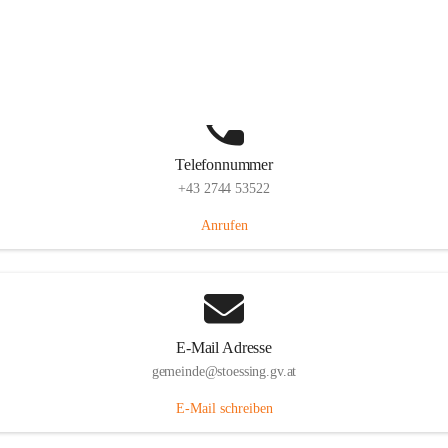
Stössing 7, 3073 Stössing, AUT
Auf Karte ansehen
Telefonnummer
+43 2744 53522
Anrufen
E-Mail Adresse
gemeinde@stoessing.gv.at
E-Mail schreiben