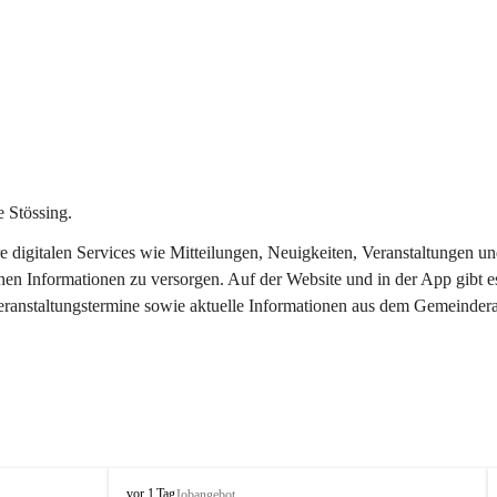
 Stössing.
ere digitalen Services wie Mitteilungen, Neuigkeiten, Veranstaltungen
chen Informationen zu versorgen. Auf der Website und in der App gibt 
Veranstaltungstermine sowie aktuelle Informationen aus dem Gemeindera
S
vor 1 Tag
Jobangebot