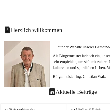
Herzlich willkommen
… auf der Website unserer Gemeinde
Als Bürgermeister lade ich ein, uns
sehr empfehlen, um sich mit zahlrei
kulturellen und sportlichen Leben, 
Bürgermeister Ing. Christian Walzl
Aktuelle Beiträge
S
S
vor 16 Stunden
vor 1 Tag
Jobangebot
Sport & Freizeit