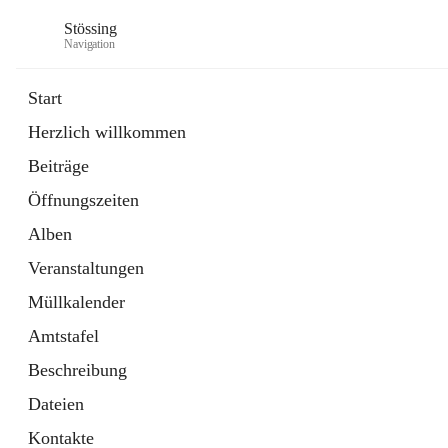
Stössing
Navigation
Start
Herzlich willkommen
öffnet
Erhebungsblatt Trinkwasser
Beiträge
in
Datei
neuem
Öffnungszeiten
Tab
öffnet
Kindergarten
in
Ordner
Alben
neuem
Tab
Veranstaltungen
Müllkalender
Amtstafel
Beschreibung
Dateien
Kontakte