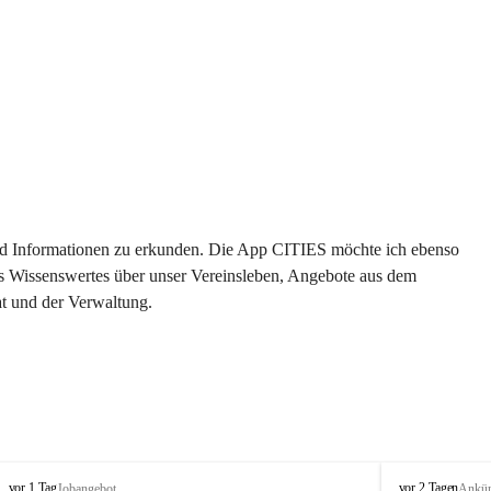
 und Informationen zu erkunden. Die App CITIES möchte ich ebenso 
es Wissenswertes über unser Vereinsleben, Angebote aus dem 
t und der Verwaltung. 
S
S
vor 1 Tag
vor 2 Tagen
Jobangebot
Ankü