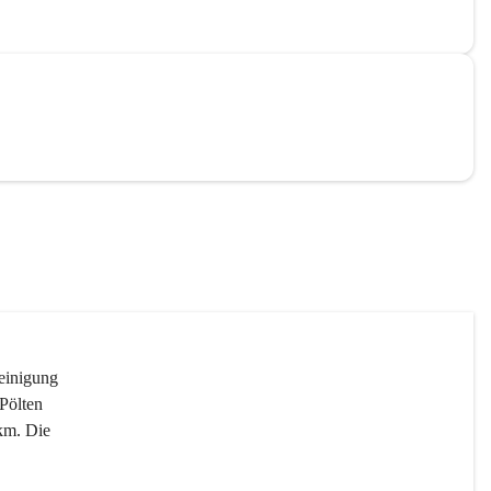
reinigung 
Pölten 
km. Die 