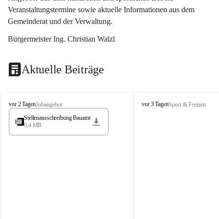
Veranstaltungstermine sowie aktuelle Informationen aus dem 
Gemeinderat und der Verwaltung. 
Bürgermeister Ing. Christian Walzl
Aktuelle Beiträge
S
S
vor 2 Tagen
vor 3 Tagen
Jobangebot
Sport & Freizeit
t
t
Stellenausschreibung Bauamt
ö
ö
0,4 MB
s
s
s
s
i
i
n
n
g
g