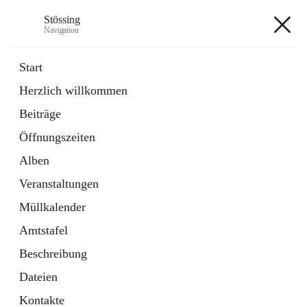
Stössing
Navigation
Stössing
Start
Herzlich willkommen
öffnet
Erhebungsblatt Trinkwasser
Beiträge
in
Datei
neuem
Öffnungszeiten
Tab
öffnet
Kindergarten
in
Ordner
Alben
neuem
Tab
Veranstaltungen
+9
Müllkalender
Amtstafel
Beschreibung
Dateien
Hauptadresse
Kontakte