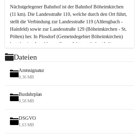
Nächstgelegener Bahnhof ist der Bahnhof Böheimkirchen 
(11 km). Die Landesstraße 110, welche durch den Ort führt, 
stellt die Verbindung zur Landesstraße 119 (Altlengbach - 
Hainfeld) sowie zur Landesstraße 129 (Böheimkirchen - St. 
Pölten) her. In Plosdorf (Gemeindegebiet Böheimkirchen) 
besteht eine Anschlussstelle zur Westautobahn (A 1).
Mit einem PKW ist St. Pölten in ca. 30 Minuten erreichbar, 
Dateien
Wien erreicht man in ca. 45 Minuten.
Stössing zählt noch zum Naherholungsraum Wien sowie 
Amtssignatur
zum Naherholungsraum St. Pölten. Viele Bauernhöfe hatten 
0,36 MB
„ihre Wiener“. Seit 1960 bauten viele Wiener 
Wochenendhäuser im Gemeindegebiet. Wegen des 
Busfahrplan
waldreichen Jagdgebietes haben viele Jagdpächter ihre 
0,58 MB
Jagdgäste.
DSGVO
Das Wandern ist aus touristischer Sicht die bedeutendste 
1,63 MB
Tätigkeit. Das hügelige Gebiet mit Wanderwegen durch 
Wiesen, Wälder und Obstkulturen lädt dazu ein. Gefördert 