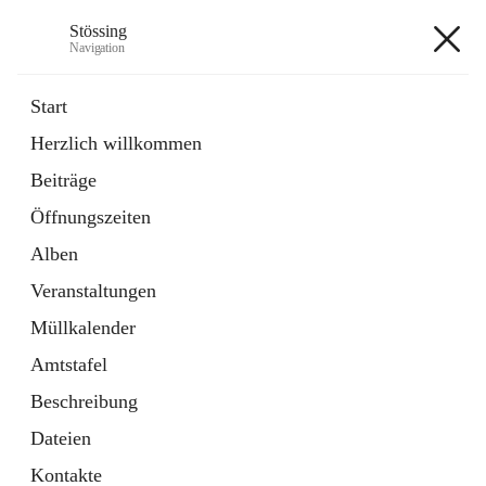
Stössing
Navigation
Stössing
Start
Herzlich willkommen
öffnet
Erhebungsblatt Trinkwasser
Beiträge
in
Datei
neuem
Öffnungszeiten
Tab
öffnet
Kindergarten
in
Ordner
Alben
neuem
Tab
Veranstaltungen
+9
Müllkalender
Amtstafel
Beschreibung
Dateien
Hauptadresse
Kontakte