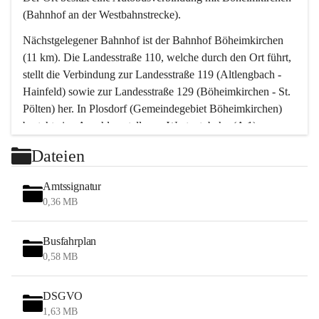
(Bahnhof an der Westbahnstrecke).
Nächstgelegener Bahnhof ist der Bahnhof Böheimkirchen 
(11 km). Die Landesstraße 110, welche durch den Ort führt, 
stellt die Verbindung zur Landesstraße 119 (Altlengbach - 
Hainfeld) sowie zur Landesstraße 129 (Böheimkirchen - St. 
Pölten) her. In Plosdorf (Gemeindegebiet Böheimkirchen) 
besteht eine Anschlussstelle zur Westautobahn (A 1).
Mit einem PKW ist St. Pölten in ca. 30 Minuten erreichbar, 
Dateien
Wien erreicht man in ca. 45 Minuten.
Stössing zählt noch zum Naherholungsraum Wien sowie 
Amtssignatur
zum Naherholungsraum St. Pölten. Viele Bauernhöfe hatten 
0,36 MB
„ihre Wiener“. Seit 1960 bauten viele Wiener 
Wochenendhäuser im Gemeindegebiet. Wegen des 
Busfahrplan
waldreichen Jagdgebietes haben viele Jagdpächter ihre 
0,58 MB
Jagdgäste.
DSGVO
Das Wandern ist aus touristischer Sicht die bedeutendste 
1,63 MB
Tätigkeit. Das hügelige Gebiet mit Wanderwegen durch 