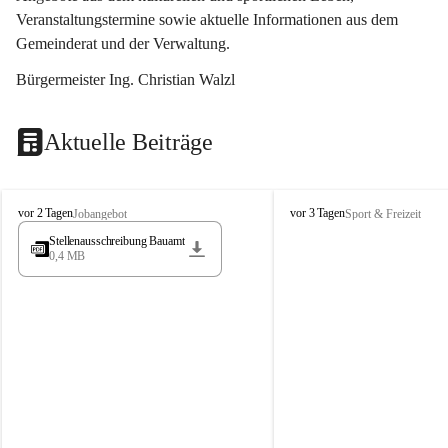
Veranstaltungstermine sowie aktuelle Informationen aus dem 
Gemeinderat und der Verwaltung. 
Bürgermeister Ing. Christian Walzl
Aktuelle Beiträge
S
S
vor 2 Tagen
vor 3 Tagen
Jobangebot
Sport & Freizeit
t
t
Stellenausschreibung Bauamt
ö
ö
0,4 MB
s
s
s
s
i
i
n
n
g
g