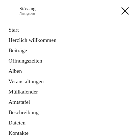
Stössing
Navigation
Stössing
Start
Herzlich willkommen
öffnet
Erhebungsblatt Trinkwasser
Beiträge
in
Datei
neuem
Öffnungszeiten
Tab
öffnet
Kindergarten
in
Ordner
Alben
neuem
Tab
Veranstaltungen
+9
Müllkalender
Amtstafel
Beschreibung
Dateien
Hauptadresse
Kontakte