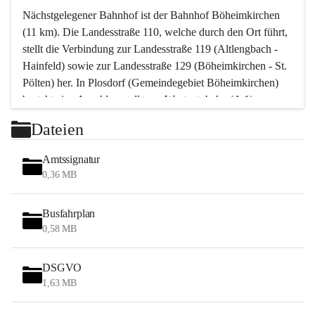
Nächstgelegener Bahnhof ist der Bahnhof Böheimkirchen 
(11 km). Die Landesstraße 110, welche durch den Ort führt, 
stellt die Verbindung zur Landesstraße 119 (Altlengbach - 
Hainfeld) sowie zur Landesstraße 129 (Böheimkirchen - St. 
Pölten) her. In Plosdorf (Gemeindegebiet Böheimkirchen) 
besteht eine Anschlussstelle zur Westautobahn (A 1).
Mit einem PKW ist St. Pölten in ca. 30 Minuten erreichbar, 
Dateien
Wien erreicht man in ca. 45 Minuten.
Stössing zählt noch zum Naherholungsraum Wien sowie 
Amtssignatur
zum Naherholungsraum St. Pölten. Viele Bauernhöfe hatten 
0,36 MB
„ihre Wiener“. Seit 1960 bauten viele Wiener 
Wochenendhäuser im Gemeindegebiet. Wegen des 
Busfahrplan
waldreichen Jagdgebietes haben viele Jagdpächter ihre 
0,58 MB
Jagdgäste.
DSGVO
Das Wandern ist aus touristischer Sicht die bedeutendste 
1,63 MB
Tätigkeit. Das hügelige Gebiet mit Wanderwegen durch 
Wiesen, Wälder und Obstkulturen lädt dazu ein. Gefördert 