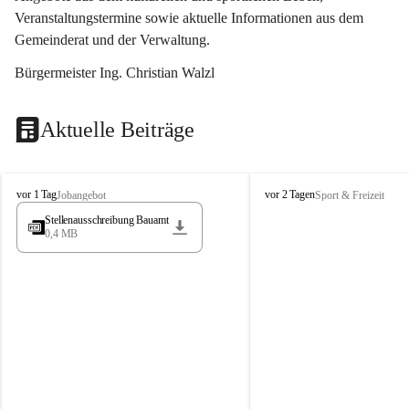
Veranstaltungstermine sowie aktuelle Informationen aus dem 
Gemeinderat und der Verwaltung. 
Bürgermeister Ing. Christian Walzl
Aktuelle Beiträge
S
S
vor 1 Tag
vor 2 Tagen
Jobangebot
Sport & Freizeit
t
t
Stellenausschreibung Bauamt
ö
ö
0,4 MB
s
s
s
s
i
i
n
n
g
g