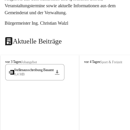
Veranstaltungstermine sowie aktuelle Informationen aus dem 
Gemeinderat und der Verwaltung. 
Bürgermeister Ing. Christian Walzl
Aktuelle Beiträge
S
S
vor 3 Tagen
vor 4 Tagen
Jobangebot
Sport & Freizeit
t
t
Stellenausschreibung Bauamt
ö
ö
0,4 MB
s
s
s
s
i
i
n
n
g
g