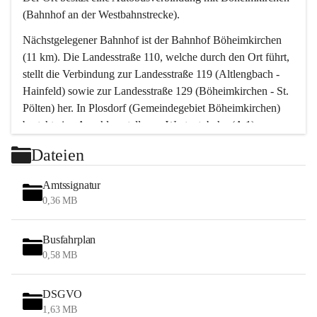
(Bahnhof an der Westbahnstrecke).
Nächstgelegener Bahnhof ist der Bahnhof Böheimkirchen 
(11 km). Die Landesstraße 110, welche durch den Ort führt, 
stellt die Verbindung zur Landesstraße 119 (Altlengbach - 
Hainfeld) sowie zur Landesstraße 129 (Böheimkirchen - St. 
Pölten) her. In Plosdorf (Gemeindegebiet Böheimkirchen) 
besteht eine Anschlussstelle zur Westautobahn (A 1).
Mit einem PKW ist St. Pölten in ca. 30 Minuten erreichbar, 
Dateien
Wien erreicht man in ca. 45 Minuten.
Stössing zählt noch zum Naherholungsraum Wien sowie 
Amtssignatur
zum Naherholungsraum St. Pölten. Viele Bauernhöfe hatten 
0,36 MB
„ihre Wiener“. Seit 1960 bauten viele Wiener 
Wochenendhäuser im Gemeindegebiet. Wegen des 
Busfahrplan
waldreichen Jagdgebietes haben viele Jagdpächter ihre 
0,58 MB
Jagdgäste.
DSGVO
Das Wandern ist aus touristischer Sicht die bedeutendste 
1,63 MB
Tätigkeit. Das hügelige Gebiet mit Wanderwegen durch 