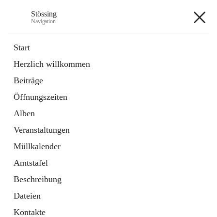
Stössing
Navigation
Stössing
Start
Herzlich willkommen
öffnet
Erhebungsblatt Trinkwasser
Beiträge
in
Datei
neuem
Öffnungszeiten
Tab
öffnet
Kindergarten
in
Ordner
Alben
neuem
Tab
Veranstaltungen
+9
Müllkalender
Amtstafel
Beschreibung
Dateien
Hauptadresse
Kontakte