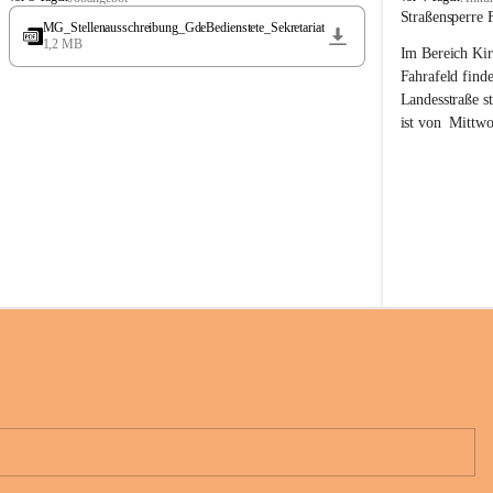
t
t
Straßensperre 
MG_Stellenausschreibung_GdeBedienstete_Sekretariat
ö
ö
1,2 MB
Im Bereich Kir
s
s
s
s
Fahrafeld finde
i
i
Landesstraße s
n
n
ist von  
Mittwo
g
g
22.08.2026 ges