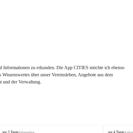
 und Informationen zu erkunden. Die App CITIES möchte ich ebenso 
es Wissenswertes über unser Vereinsleben, Angebote aus dem 
t und der Verwaltung. 
S
S
vor 3 Tagen
vor 4 Tagen
Jobangebot
Ankü