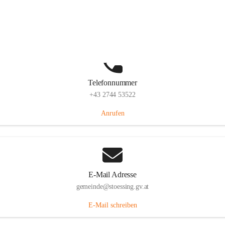
Stössing 7, 3073 Stössing, AUT
Auf Karte ansehen
Telefonnummer
+43 2744 53522
Anrufen
E-Mail Adresse
gemeinde@stoessing.gv.at
E-Mail schreiben