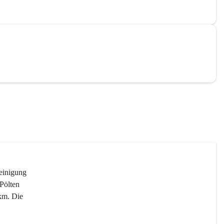
reinigung 
Pölten 
km. Die 