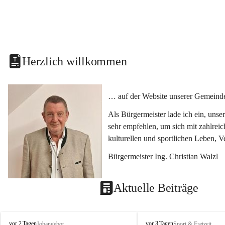
Herzlich willkommen
… auf der Website unserer Gemeinde
Als Bürgermeister lade ich ein, uns
sehr empfehlen, um sich mit zahlrei
kulturellen und sportlichen Leben, 
Bürgermeister Ing. Christian Walzl
Aktuelle Beiträge
S
S
vor 2 Tagen
vor 3 Tagen
Jobangebot
Sport & Freizeit