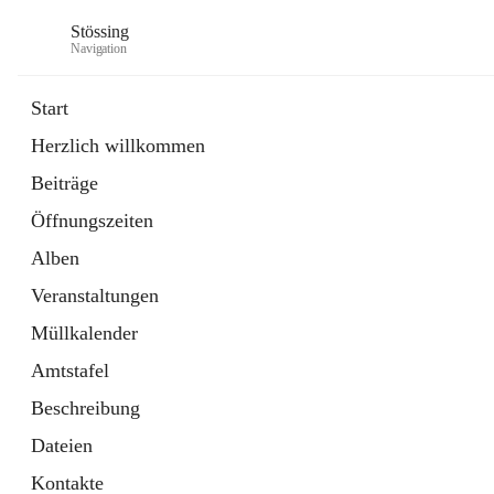
Stössing
Navigation
Start
Herzlich willkommen
öffnet
Erhebungsblatt Trinkwasser
Beiträge
in
Datei
neuem
Öffnungszeiten
Tab
öffnet
Kindergarten
in
Ordner
Alben
neuem
Tab
Veranstaltungen
Müllkalender
Amtstafel
Beschreibung
Dateien
Kontakte