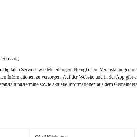
 Stössing.
ere digitalen Services wie Mitteilungen, Neuigkeiten, Veranstaltungen
chen Informationen zu versorgen. Auf der Website und in der App gibt 
Veranstaltungstermine sowie aktuelle Informationen aus dem Gemeindera
S
vor 3 Tagen
Jobangebot