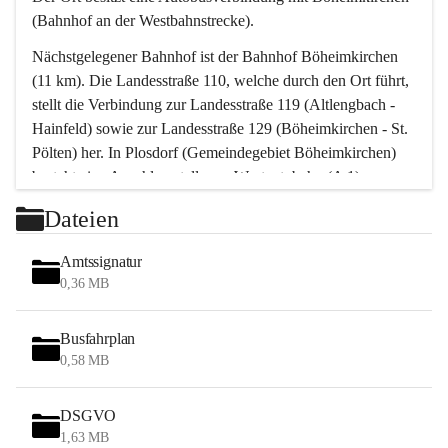
(Bahnhof an der Westbahnstrecke).
Nächstgelegener Bahnhof ist der Bahnhof Böheimkirchen 
(11 km). Die Landesstraße 110, welche durch den Ort führt, 
stellt die Verbindung zur Landesstraße 119 (Altlengbach - 
Hainfeld) sowie zur Landesstraße 129 (Böheimkirchen - St. 
Pölten) her. In Plosdorf (Gemeindegebiet Böheimkirchen) 
besteht eine Anschlussstelle zur Westautobahn (A 1).
Mit einem PKW ist St. Pölten in ca. 30 Minuten erreichbar, 
Dateien
Wien erreicht man in ca. 45 Minuten.
Stössing zählt noch zum Naherholungsraum Wien sowie 
Amtssignatur
zum Naherholungsraum St. Pölten. Viele Bauernhöfe hatten 
0,36 MB
„ihre Wiener“. Seit 1960 bauten viele Wiener 
Wochenendhäuser im Gemeindegebiet. Wegen des 
Busfahrplan
waldreichen Jagdgebietes haben viele Jagdpächter ihre 
0,58 MB
Jagdgäste.
DSGVO
Das Wandern ist aus touristischer Sicht die bedeutendste 
1,63 MB
Tätigkeit. Das hügelige Gebiet mit Wanderwegen durch 