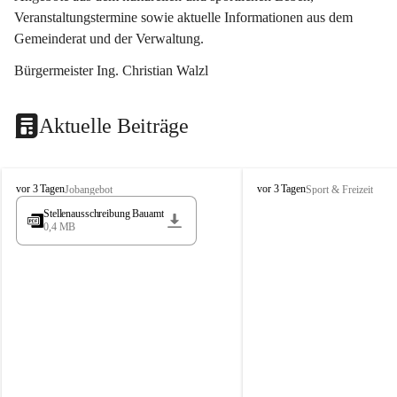
Veranstaltungstermine sowie aktuelle Informationen aus dem 
Gemeinderat und der Verwaltung. 
Bürgermeister Ing. Christian Walzl
Aktuelle Beiträge
S
S
vor 3 Tagen
vor 3 Tagen
Jobangebot
Sport & Freizeit
t
t
Stellenausschreibung Bauamt
ö
ö
0,4 MB
s
s
s
s
i
i
n
n
g
g