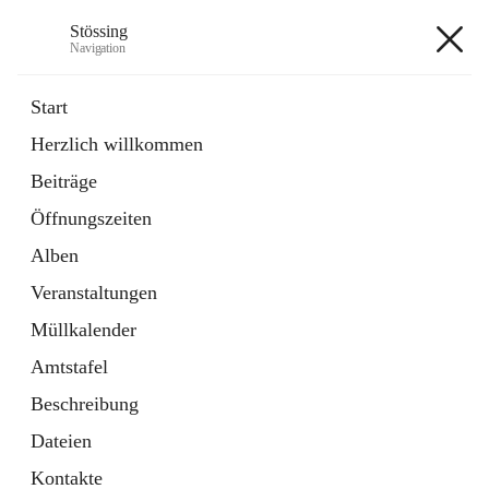
Stössing
Navigation
Stössing
Start
Herzlich willkommen
öffnet
Erhebungsblatt Trinkwasser
Beiträge
in
Datei
neuem
Öffnungszeiten
Tab
öffnet
Kindergarten
in
Ordner
Alben
neuem
Tab
Veranstaltungen
+9
Müllkalender
Amtstafel
Beschreibung
Dateien
Hauptadresse
Kontakte