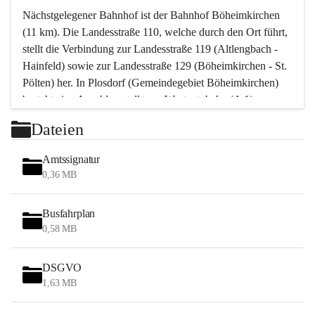
Nächstgelegener Bahnhof ist der Bahnhof Böheimkirchen 
(11 km). Die Landesstraße 110, welche durch den Ort führt, 
stellt die Verbindung zur Landesstraße 119 (Altlengbach - 
Hainfeld) sowie zur Landesstraße 129 (Böheimkirchen - St. 
Pölten) her. In Plosdorf (Gemeindegebiet Böheimkirchen) 
besteht eine Anschlussstelle zur Westautobahn (A 1).
Mit einem PKW ist St. Pölten in ca. 30 Minuten erreichbar, 
Dateien
Wien erreicht man in ca. 45 Minuten.
Stössing zählt noch zum Naherholungsraum Wien sowie 
Amtssignatur
zum Naherholungsraum St. Pölten. Viele Bauernhöfe hatten 
0,36 MB
„ihre Wiener“. Seit 1960 bauten viele Wiener 
Wochenendhäuser im Gemeindegebiet. Wegen des 
Busfahrplan
waldreichen Jagdgebietes haben viele Jagdpächter ihre 
0,58 MB
Jagdgäste.
DSGVO
Das Wandern ist aus touristischer Sicht die bedeutendste 
1,63 MB
Tätigkeit. Das hügelige Gebiet mit Wanderwegen durch 
Wiesen, Wälder und Obstkulturen lädt dazu ein. Gefördert 