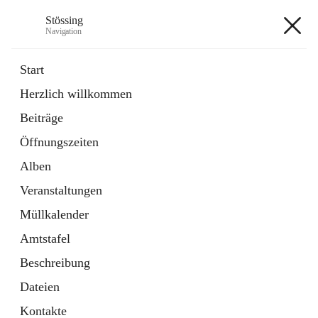
Stössing
Navigation
Stössing
Start
Herzlich willkommen
öffnet
Erhebungsblatt Trinkwasser
Beiträge
in
Datei
neuem
Öffnungszeiten
Tab
öffnet
Kindergarten
in
Ordner
Alben
neuem
Tab
Veranstaltungen
+9
Müllkalender
Amtstafel
Beschreibung
Dateien
Hauptadresse
Kontakte