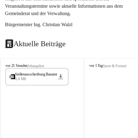
Veranstaltungstermine sowie aktuelle Informationen aus dem 
Gemeinderat und der Verwaltung. 
Bürgermeister Ing. Christian Walzl
Aktuelle Beiträge
S
S
vor 21 Stunden
vor 1 Tag
Jobangebot
Sport & Freizeit
t
t
Stellenausschreibung Bauamt
ö
ö
0,4 MB
s
s
s
s
i
i
n
n
g
g