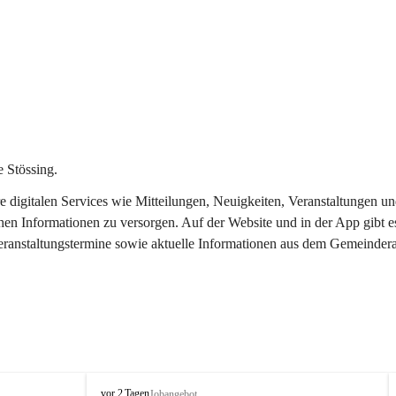
 Stössing.
ere digitalen Services wie Mitteilungen, Neuigkeiten, Veranstaltungen
chen Informationen zu versorgen. Auf der Website und in der App gibt 
Veranstaltungstermine sowie aktuelle Informationen aus dem Gemeindera
S
vor 2 Tagen
Jobangebot