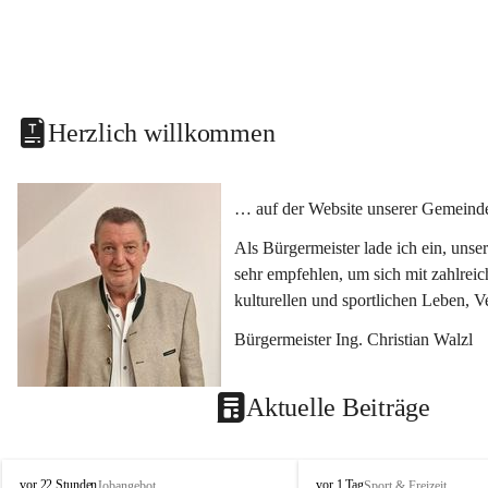
Herzlich willkommen
… auf der Website unserer Gemeinde
Als Bürgermeister lade ich ein, uns
sehr empfehlen, um sich mit zahlrei
kulturellen und sportlichen Leben, 
Bürgermeister Ing. Christian Walzl
Aktuelle Beiträge
S
S
vor 22 Stunden
vor 1 Tag
Jobangebot
Sport & Freizeit