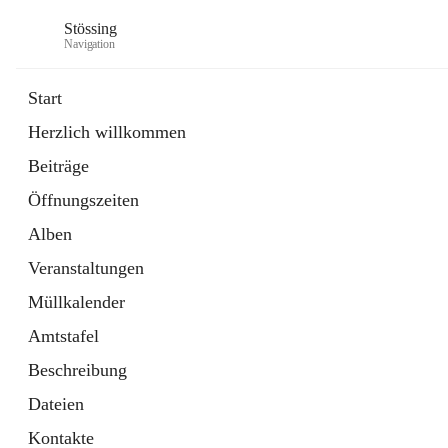
Stössing
Navigation
Start
Herzlich willkommen
öffnet
Erhebungsblatt Trinkwasser
Beiträge
in
Datei
neuem
Öffnungszeiten
Tab
öffnet
Kindergarten
in
Ordner
Alben
neuem
Tab
Veranstaltungen
Müllkalender
Amtstafel
Beschreibung
Dateien
Kontakte