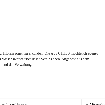
 und Informationen zu erkunden. Die App CITIES möchte ich ebenso 
es Wissenswertes über unser Vereinsleben, Angebote aus dem 
t und der Verwaltung. 
S
S
vor 2 Tagen
vor 2 Tagen
Jobangebot
Ankü