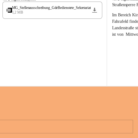
t
t
Straßensperre 
MG_Stellenausschreibung_GdeBedienstete_Sekretariat
ö
ö
1,2 MB
Im Bereich Kir
s
s
s
s
Fahrafeld finde
i
i
Landesstraße s
n
n
ist von  
Mittwo
g
g
22.08.2026 ges