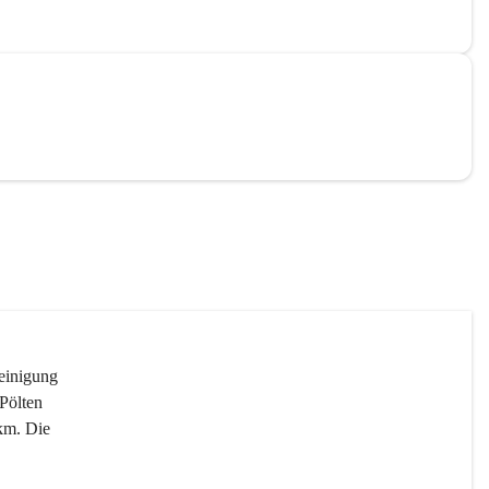
reinigung 
Pölten 
km. Die 