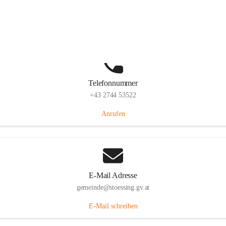
Stössing 7, 3073 Stössing, AUT
Auf Karte ansehen
Telefonnummer
+43 2744 53522
Anrufen
E-Mail Adresse
gemeinde@stoessing.gv.at
E-Mail schreiben