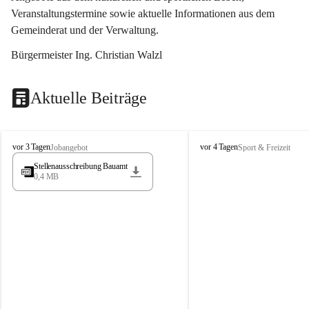
Veranstaltungstermine sowie aktuelle Informationen aus dem 
Gemeinderat und der Verwaltung. 
Bürgermeister Ing. Christian Walzl
Aktuelle Beiträge
S
S
vor 3 Tagen
vor 4 Tagen
Jobangebot
Sport & Freizeit
t
t
Stellenausschreibung Bauamt
ö
ö
0,4 MB
s
s
s
s
i
i
n
n
g
g