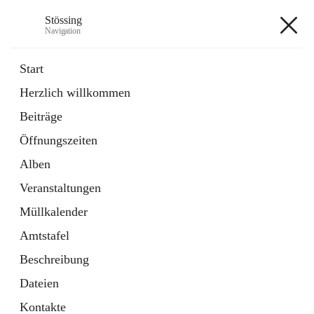
Stössing
Navigation
Stössing
Start
Herzlich willkommen
öffnet
Erhebungsblatt Trinkwasser
Beiträge
in
Datei
neuem
Öffnungszeiten
Tab
öffnet
Kindergarten
in
Ordner
Alben
neuem
Tab
Veranstaltungen
+9
Müllkalender
Amtstafel
Beschreibung
Dateien
Hauptadresse
Kontakte