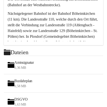
(Bahnhof an der Westbahnstrecke).
Nächstgelegener Bahnhof ist der Bahnhof Böheimkirchen 
(11 km). Die Landesstraße 110, welche durch den Ort führt, 
stellt die Verbindung zur Landesstraße 119 (Altlengbach - 
Hainfeld) sowie zur Landesstraße 129 (Böheimkirchen - St. 
Pölten) her. In Plosdorf (Gemeindegebiet Böheimkirchen) 
besteht eine Anschlussstelle zur Westautobahn (A 1).
Mit einem PKW ist St. Pölten in ca. 30 Minuten erreichbar, 
Dateien
Wien erreicht man in ca. 45 Minuten.
Stössing zählt noch zum Naherholungsraum Wien sowie 
Amtssignatur
zum Naherholungsraum St. Pölten. Viele Bauernhöfe hatten 
0,36 MB
„ihre Wiener“. Seit 1960 bauten viele Wiener 
Wochenendhäuser im Gemeindegebiet. Wegen des 
Busfahrplan
waldreichen Jagdgebietes haben viele Jagdpächter ihre 
0,58 MB
Jagdgäste.
DSGVO
Das Wandern ist aus touristischer Sicht die bedeutendste 
1,63 MB
Tätigkeit. Das hügelige Gebiet mit Wanderwegen durch 