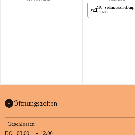
t
t
MG_Stellenausschreibung
ö
ö
1,7 MB
s
s
s
s
i
i
n
n
g
g
Öffnungszeiten
Geschlossen
DO
08:00
-
12:00