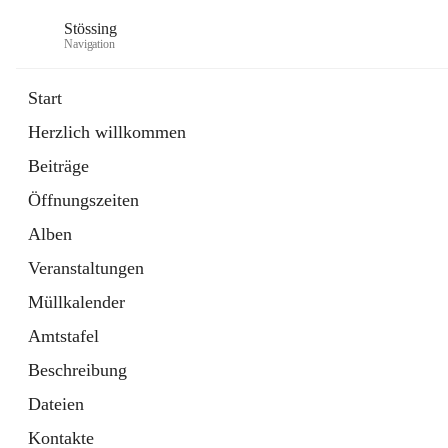
Stössing
Navigation
Start
Herzlich willkommen
öffnet
Erhebungsblatt Trinkwasser
Beiträge
in
Datei
neuem
Öffnungszeiten
Tab
öffnet
Kindergarten
in
Ordner
Alben
neuem
Tab
Veranstaltungen
Müllkalender
Amtstafel
Beschreibung
Dateien
Kontakte