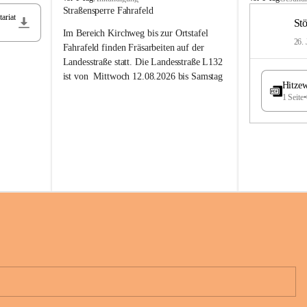
t
t
Straßensperre Fahrafeld
ariat
ö
ö
St
Im Bereich Kirchweg bis zur Ortstafel 
s
s
26. 
s
s
Fahrafeld finden Fräsarbeiten auf der 
i
i
Landesstraße statt. Die Landesstraße L132 
n
n
ist von  
Mittwoch 12.08.2026 bis Samstag 
g
g
Hitzew
22.08.2026 gesperrt!
1 Seite
•