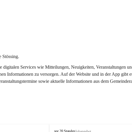
 Stössing.
ere digitalen Services wie Mitteilungen, Neuigkeiten, Veranstaltungen
chen Informationen zu versorgen. Auf der Website und in der App gibt 
Veranstaltungstermine sowie aktuelle Informationen aus dem Gemeindera
S
vor 20 Stunden
Jobangebot