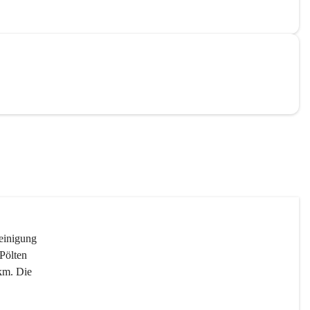
reinigung 
Pölten 
km. Die 