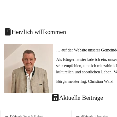
Herzlich willkommen
… auf der Website unserer Gemeinde
Als Bürgermeister lade ich ein, uns
sehr empfehlen, um sich mit zahlrei
kulturellen und sportlichen Leben, 
Bürgermeister Ing. Christian Walzl
Aktuelle Beiträge
S
S
vor 15 Stunden
vor 20 Stunden
Sport & Freizeit
Jobangebot