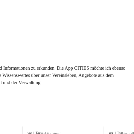
 und Informationen zu erkunden. Die App CITIES möchte ich ebenso 
es Wissenswertes über unser Vereinsleben, Angebote aus dem 
t und der Verwaltung. 
S
S
vor 1 Tag
vor 1 Tag
Ankündigung
Gesundh