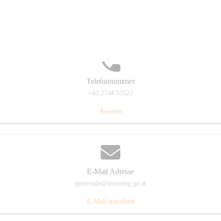
Stössing 7, 3073 Stössing, AUT
Auf Karte ansehen
Telefonnummer
+43 2744 53522
Anrufen
E-Mail Adresse
gemeinde@stoessing.gv.at
E-Mail schreiben