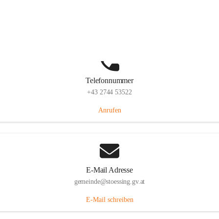
Stössing 7, 3073 Stössing, AUT
Auf Karte ansehen
Telefonnummer
+43 2744 53522
Anrufen
E-Mail Adresse
gemeinde@stoessing.gv.at
E-Mail schreiben