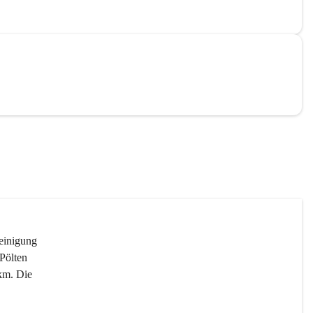
reinigung 
Pölten 
km. Die 