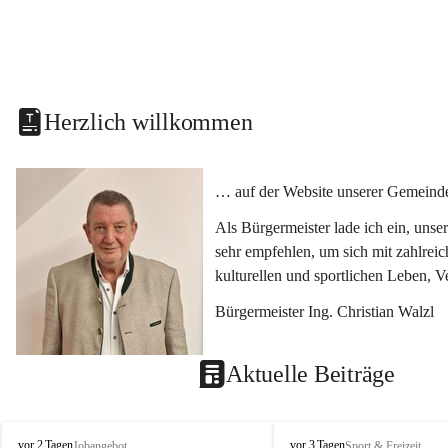
Herzlich willkommen
… auf der Website unserer Gemeinde
Als Bürgermeister lade ich ein, uns
sehr empfehlen, um sich mit zahlrei
kulturellen und sportlichen Leben, 
Bürgermeister Ing. Christian Walzl
Aktuelle Beiträge
S
S
vor 2 Tagen
vor 3 Tagen
Jobangebot
Sport & Freizeit