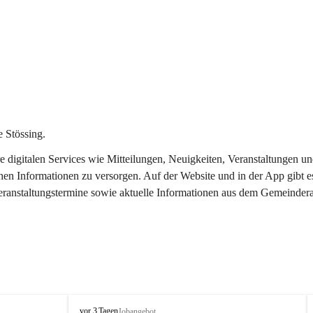
 Stössing.
ere digitalen Services wie Mitteilungen, Neuigkeiten, Veranstaltungen
chen Informationen zu versorgen. Auf der Website und in der App gibt 
Veranstaltungstermine sowie aktuelle Informationen aus dem Gemeindera
S
vor 3 Tagen
Jobangebot