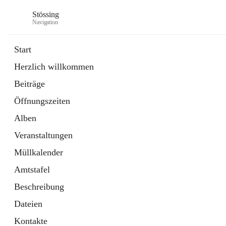
Stössing
Navigation
Start
Herzlich willkommen
öffnet
Erhebungsblatt Trinkwasser
Beiträge
in
Datei
neuem
Öffnungszeiten
Tab
öffnet
Kindergarten
in
Ordner
Alben
neuem
Tab
Veranstaltungen
Müllkalender
Amtstafel
Beschreibung
Dateien
Kontakte