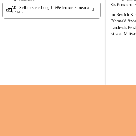
t
t
Straßensperre 
MG_Stellenausschreibung_GdeBedienstete_Sekretariat
ö
ö
1,2 MB
Im Bereich Kir
s
s
s
s
Fahrafeld finde
i
i
Landesstraße s
n
n
ist von  
Mittwo
g
g
22.08.2026 ges