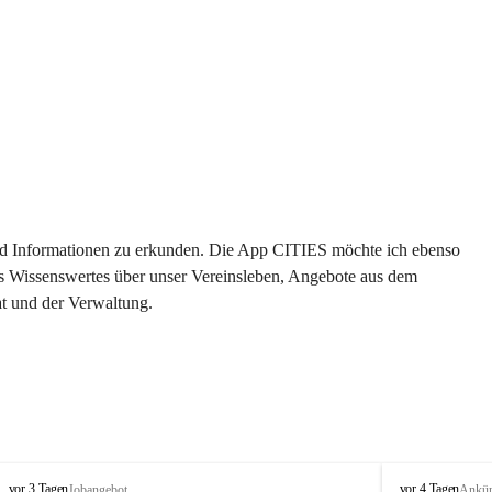
 und Informationen zu erkunden. Die App CITIES möchte ich ebenso 
es Wissenswertes über unser Vereinsleben, Angebote aus dem 
t und der Verwaltung. 
S
S
vor 3 Tagen
vor 4 Tagen
Jobangebot
Ankü