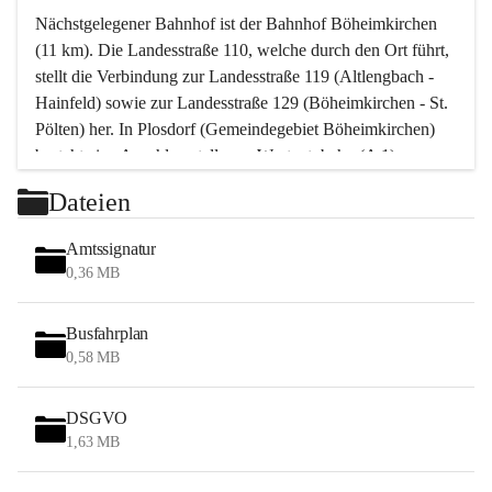
Nächstgelegener Bahnhof ist der Bahnhof Böheimkirchen 
(11 km). Die Landesstraße 110, welche durch den Ort führt, 
stellt die Verbindung zur Landesstraße 119 (Altlengbach - 
Hainfeld) sowie zur Landesstraße 129 (Böheimkirchen - St. 
Pölten) her. In Plosdorf (Gemeindegebiet Böheimkirchen) 
besteht eine Anschlussstelle zur Westautobahn (A 1).
Mit einem PKW ist St. Pölten in ca. 30 Minuten erreichbar, 
Dateien
Wien erreicht man in ca. 45 Minuten.
Stössing zählt noch zum Naherholungsraum Wien sowie 
Amtssignatur
zum Naherholungsraum St. Pölten. Viele Bauernhöfe hatten 
0,36 MB
„ihre Wiener“. Seit 1960 bauten viele Wiener 
Wochenendhäuser im Gemeindegebiet. Wegen des 
Busfahrplan
waldreichen Jagdgebietes haben viele Jagdpächter ihre 
0,58 MB
Jagdgäste.
DSGVO
Das Wandern ist aus touristischer Sicht die bedeutendste 
1,63 MB
Tätigkeit. Das hügelige Gebiet mit Wanderwegen durch 
Wiesen, Wälder und Obstkulturen lädt dazu ein. Gefördert 