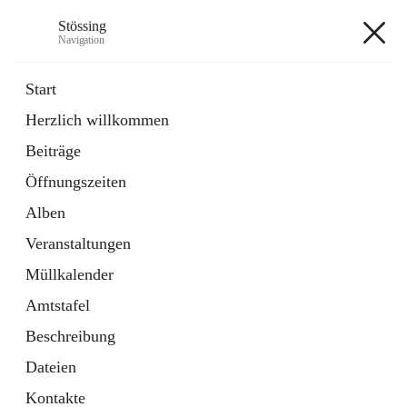
Stössing
Navigation
Stössing
Start
Herzlich willkommen
öffnet
Erhebungsblatt Trinkwasser
Beiträge
in
Datei
neuem
Öffnungszeiten
Tab
öffnet
Kindergarten
in
Ordner
Alben
neuem
Tab
Veranstaltungen
+9
Müllkalender
Amtstafel
Beschreibung
Dateien
Hauptadresse
Kontakte