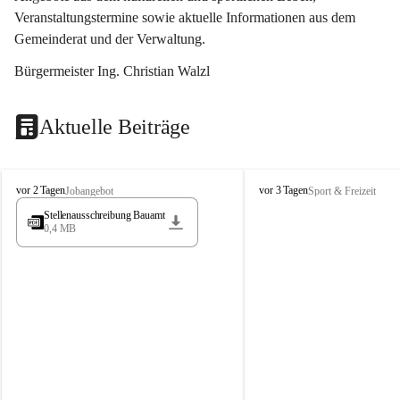
Veranstaltungstermine sowie aktuelle Informationen aus dem 
Gemeinderat und der Verwaltung. 
Bürgermeister Ing. Christian Walzl
Aktuelle Beiträge
S
S
vor 2 Tagen
vor 3 Tagen
Jobangebot
Sport & Freizeit
t
t
Stellenausschreibung Bauamt
ö
ö
0,4 MB
s
s
s
s
i
i
n
n
g
g