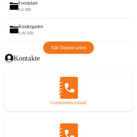
wurde das Wandern auch durch den Bau des Hegerberg-
Formulare
Schutzhauses (Josef-Enzinger-Schutzhaus) im Jahr 1930 am 
0,6 MB
Gipfel des Hegerberges (655 m). 1978 brannte das 
Schutzhaus ab und wurde 1979 neu errichtet.
Kindergarten
0,86 MB
Heute ist das Reiten eine weitere Tätigkeit von touristischer 
Bedeutung. Es gibt im Gemeindegebiet mehrere 
Alle Dateien sehen
Möglichkeiten, den Reit- und Gespannfahrsport auszuüben 
Kontakte
und Pferde einzustellen.
Stössing ist Teil der 
Leader-Region
 Elsbeere Wienerwald. 
In den letzten Jahren wurde die 
Elsbeere
 als Kulturgut der 
Region um Stössing wiederentdeckt und wird nun 
zunehmend auch einem breiten Publikum näher gebracht.
Gemeindevorstand