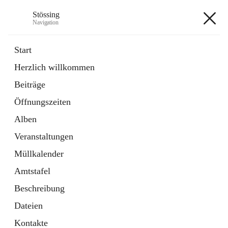
Stössing
Navigation
Stössing
Start
Herzlich willkommen
öffnet
Erhebungsblatt Trinkwasser
Beiträge
in
Datei
neuem
Öffnungszeiten
Tab
öffnet
Kindergarten
in
Ordner
Alben
neuem
Tab
Veranstaltungen
+9
Müllkalender
Amtstafel
Beschreibung
Dateien
Hauptadresse
Kontakte