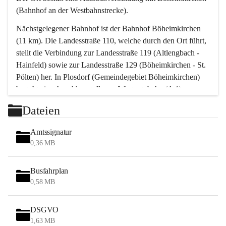
(Bahnhof an der Westbahnstrecke).
Nächstgelegener Bahnhof ist der Bahnhof Böheimkirchen 
(11 km). Die Landesstraße 110, welche durch den Ort führt, 
stellt die Verbindung zur Landesstraße 119 (Altlengbach - 
Hainfeld) sowie zur Landesstraße 129 (Böheimkirchen - St. 
Pölten) her. In Plosdorf (Gemeindegebiet Böheimkirchen) 
besteht eine Anschlussstelle zur Westautobahn (A 1).
Mit einem PKW ist St. Pölten in ca. 30 Minuten erreichbar, 
Dateien
Wien erreicht man in ca. 45 Minuten.
Stössing zählt noch zum Naherholungsraum Wien sowie 
Amtssignatur
zum Naherholungsraum St. Pölten. Viele Bauernhöfe hatten 
0,36 MB
„ihre Wiener“. Seit 1960 bauten viele Wiener 
Wochenendhäuser im Gemeindegebiet. Wegen des 
Busfahrplan
waldreichen Jagdgebietes haben viele Jagdpächter ihre 
0,58 MB
Jagdgäste.
DSGVO
Das Wandern ist aus touristischer Sicht die bedeutendste 
1,63 MB
Tätigkeit. Das hügelige Gebiet mit Wanderwegen durch 