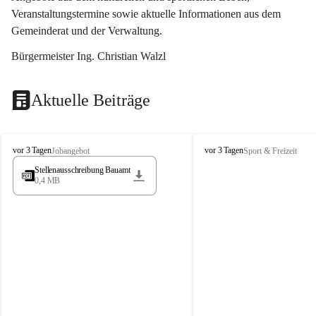
Veranstaltungstermine sowie aktuelle Informationen aus dem 
Gemeinderat und der Verwaltung. 
Bürgermeister Ing. Christian Walzl
Aktuelle Beiträge
S
S
vor 3 Tagen
vor 3 Tagen
Jobangebot
Sport & Freizeit
t
t
Stellenausschreibung Bauamt
ö
ö
0,4 MB
s
s
s
s
i
i
n
n
g
g