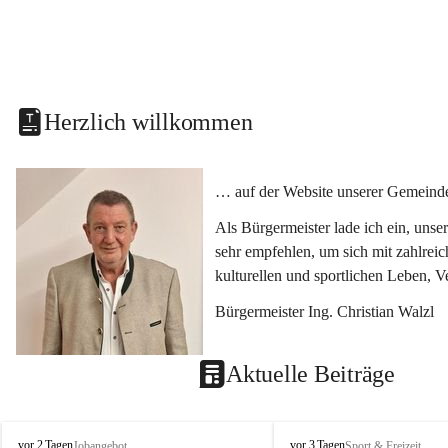
Herzlich willkommen
… auf der Website unserer Gemeinde
Als Bürgermeister lade ich ein, uns
sehr empfehlen, um sich mit zahlrei
kulturellen und sportlichen Leben, 
Bürgermeister Ing. Christian Walzl
Aktuelle Beiträge
S
S
vor 2 Tagen
vor 3 Tagen
Jobangebot
Sport & Freizeit