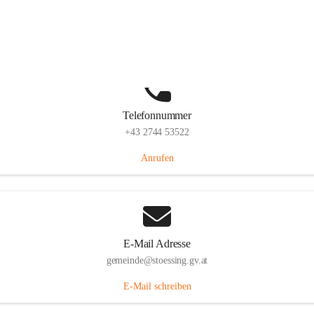
Stössing 7, 3073 Stössing, AUT
Auf Karte ansehen
Telefonnummer
+43 2744 53522
Anrufen
E-Mail Adresse
gemeinde@stoessing.gv.at
E-Mail schreiben