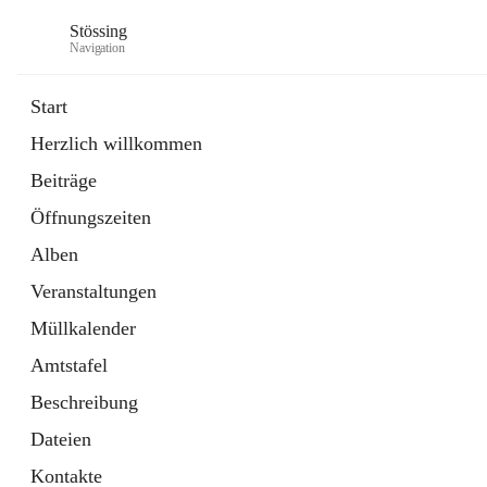
Stössing
Navigation
Start
Herzlich willkommen
öffnet
Erhebungsblatt Trinkwasser
Beiträge
in
Datei
neuem
Öffnungszeiten
Tab
öffnet
Kindergarten
in
Ordner
Alben
neuem
Tab
Veranstaltungen
Müllkalender
Amtstafel
Beschreibung
Dateien
Kontakte