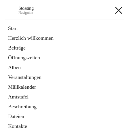
Stössing
Navigation
Stössing
Start
Herzlich willkommen
öffnet
Erhebungsblatt Trinkwasser
Beiträge
in
Datei
neuem
Öffnungszeiten
Tab
öffnet
Kindergarten
in
Ordner
Alben
neuem
Tab
Veranstaltungen
+9
Müllkalender
Amtstafel
Beschreibung
Dateien
Hauptadresse
Kontakte