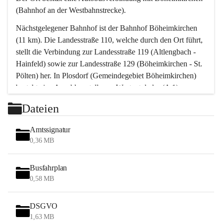
(Bahnhof an der Westbahnstrecke).
Nächstgelegener Bahnhof ist der Bahnhof Böheimkirchen 
(11 km). Die Landesstraße 110, welche durch den Ort führt, 
stellt die Verbindung zur Landesstraße 119 (Altlengbach - 
Hainfeld) sowie zur Landesstraße 129 (Böheimkirchen - St. 
Pölten) her. In Plosdorf (Gemeindegebiet Böheimkirchen) 
besteht eine Anschlussstelle zur Westautobahn (A 1).
Mit einem PKW ist St. Pölten in ca. 30 Minuten erreichbar, 
Dateien
Wien erreicht man in ca. 45 Minuten.
Stössing zählt noch zum Naherholungsraum Wien sowie 
Amtssignatur
zum Naherholungsraum St. Pölten. Viele Bauernhöfe hatten 
0,36 MB
„ihre Wiener“. Seit 1960 bauten viele Wiener 
Wochenendhäuser im Gemeindegebiet. Wegen des 
Busfahrplan
waldreichen Jagdgebietes haben viele Jagdpächter ihre 
0,58 MB
Jagdgäste.
DSGVO
Das Wandern ist aus touristischer Sicht die bedeutendste 
1,63 MB
Tätigkeit. Das hügelige Gebiet mit Wanderwegen durch 