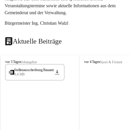
Veranstaltungstermine sowie aktuelle Informationen aus dem 
Gemeinderat und der Verwaltung. 
Bürgermeister Ing. Christian Walzl
Aktuelle Beiträge
S
S
vor 3 Tagen
vor 4 Tagen
Jobangebot
Sport & Freizeit
t
t
Stellenausschreibung Bauamt
ö
ö
0,4 MB
s
s
s
s
i
i
n
n
g
g